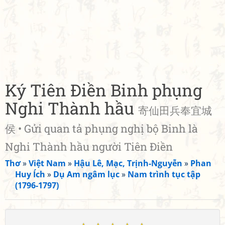
Ký Tiên Điền Binh phụng
Nghi Thành hầu
寄仙田兵奉宜城
侯 • Gửi quan tả phụng nghị bộ Binh là
Nghi Thành hầu người Tiên Điền
Thơ
»
Việt Nam
»
Hậu Lê, Mạc, Trịnh-Nguyễn
»
Phan
Huy Ích
»
Dụ Am ngâm lục
»
Nam trình tục tập
(1796-1797)