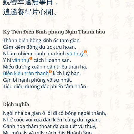
覲
轡
幸
逢
無
事
日
，
逍
遙
養
得
片
心
閒
。
Ký Tiên Điền Binh phụng Nghi Thành hầu
Thành biên bồng kính ốc tam gian,
Cầm kiếm đồng du ức cựu hoan.
Nhẫm nhiễm oanh hoa kinh
vũ thuỷ
,
Y hi
vân thụ
cách Hoành san.
Miếu đường xuân noãn triều thân hạ,
Biên kiểu trần thanh
kích luỹ hàn.
Cận bí hạnh phùng vô sự nhật,
Tiêu diêu dưỡng đắc phiến tâm nhàn.
Dịch nghĩa
Ngôi nhà ba gian ở lối đi cỏ bồng ngoài thành,
Nhớ cuộc vui xưa đàn kiếm cùng du ngoạn.
Oanh hoa thấm thoắt đã qua tiết vũ thuỷ,
Mịt mờ cây và mây cách dãy Hoành Sơn.