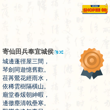
寄
仙
田
兵
奉
宜
城
侯
城
邊
蓬
徑
屋
三
間
，
琴
劍
同
遊
憶
舊
歡
。
荏
苒
鶯
花
經
雨
水
，
依
稀
雲
樹
隔
橫
山
。
廟
堂
春
煖
朝
紳
暇
，
邊
徼
塵
清
戟
壘
寒
。