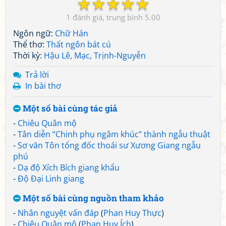
☆
☆
☆
☆
☆
1
5.00
Ngôn ngữ:
Chữ Hán
Thể thơ:
Thất ngôn bát cú
Thời kỳ:
Hậu Lê, Mạc, Trịnh-Nguyễn
Trả lời
In bài thơ
Một số bài cùng tác giả
-
Chiêu Quân mộ
-
Tân diễn “Chinh phụ ngâm khúc” thành ngẫu thuật
-
Sơ văn Tôn tổng đốc thoái sư Xương Giang ngẫu
phú
-
Dạ độ Xích Bích giang khẩu
-
Độ Đại Linh giang
Một số bài cùng nguồn tham khảo
-
Nhân nguyệt vấn đáp
(
Phan Huy Thực
)
-
Chiêu Quân mộ
(
Phan Huy Ích
)