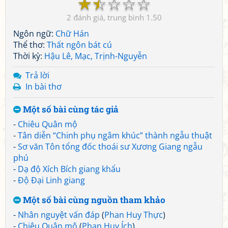
☆
☆
☆
☆
☆
2
1.50
Ngôn ngữ:
Chữ Hán
Thể thơ:
Thất ngôn bát cú
Thời kỳ:
Hậu Lê, Mạc, Trịnh-Nguyễn
Trả lời
In bài thơ
Một số bài cùng tác giả
-
Chiêu Quân mộ
-
Tân diễn “Chinh phụ ngâm khúc” thành ngẫu thuật
-
Sơ văn Tôn tổng đốc thoái sư Xương Giang ngẫu
phú
-
Dạ độ Xích Bích giang khẩu
-
Độ Đại Linh giang
Một số bài cùng nguồn tham khảo
-
Nhân nguyệt vấn đáp
(
Phan Huy Thực
)
-
Chiêu Quân mộ
(
Phan Huy Ích
)