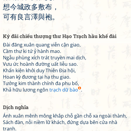
想
今
城
政
多
敷
布
，
可
有
良
言
澤
與
袍
。
Ký đãi chiếu thượng thư Hạo Trạch hầu khế đài
Đài đãng xuân quang viễn cận giao,
Cầm thư ki tứ ỷ hành mao.
Ngẫu phùng xích trát truyền mai dịch,
Vưu ức hoành đường uất liễu sao.
Khẩn kiện khởi duy Thiên Địa hội,
Hoan kỳ đương tại hạ thu giao.
Tưởng kim thành chính đa phu bố,
Khả hữu lương ngôn
trạch dữ bào
.
Dịch nghĩa
Ánh xuân mênh mông khắp chỗ gần chỗ xa ngoài thành,
Sách đàn, nỗi niềm lữ khách, đứng dựa bên cửa nhà
tranh.