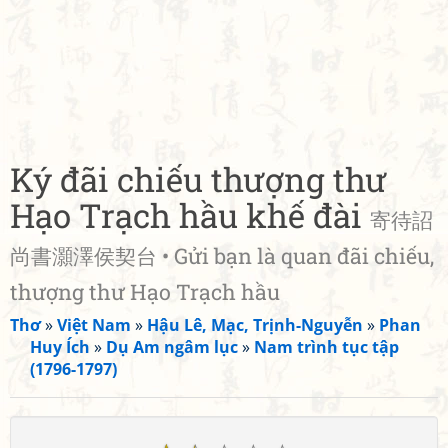
Ký đãi chiếu thượng thư
Hạo Trạch hầu khế đài
寄待詔
尚書灝澤侯契台 • Gửi bạn là quan đãi chiếu,
thượng thư Hạo Trạch hầu
Thơ
»
Việt Nam
»
Hậu Lê, Mạc, Trịnh-Nguyễn
»
Phan
Huy Ích
»
Dụ Am ngâm lục
»
Nam trình tục tập
(1796-1797)