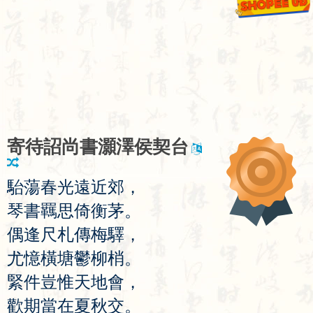
寄
待
詔
尚
書
灝
澤
侯
契
台
駘
蕩
春
光
遠
近
郊
，
琴
書
羈
思
倚
衡
茅
。
偶
逢
尺
札
傳
梅
驛
，
尤
憶
橫
塘
鬱
柳
梢
。
緊
件
豈
惟
天
地
會
，
歡
期
當
在
夏
秋
交
。