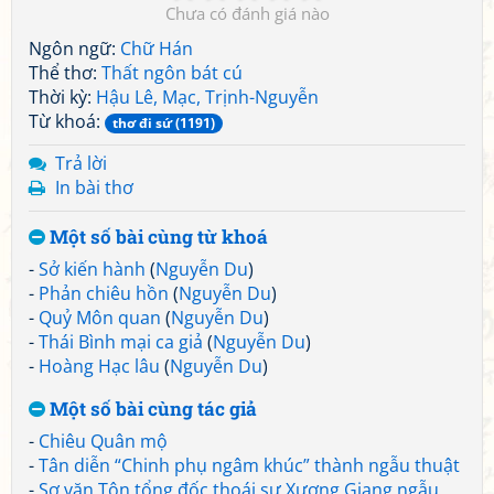
Chưa có đánh giá nào
Ngôn ngữ:
Chữ Hán
Thể thơ:
Thất ngôn bát cú
Thời kỳ:
Hậu Lê, Mạc, Trịnh-Nguyễn
Từ khoá:
thơ đi sứ (1191)
Trả lời
In bài thơ
Một số bài cùng từ khoá
-
Sở kiến hành
(
Nguyễn Du
)
-
Phản chiêu hồn
(
Nguyễn Du
)
-
Quỷ Môn quan
(
Nguyễn Du
)
-
Thái Bình mại ca giả
(
Nguyễn Du
)
-
Hoàng Hạc lâu
(
Nguyễn Du
)
Một số bài cùng tác giả
-
Chiêu Quân mộ
-
Tân diễn “Chinh phụ ngâm khúc” thành ngẫu thuật
-
Sơ văn Tôn tổng đốc thoái sư Xương Giang ngẫu