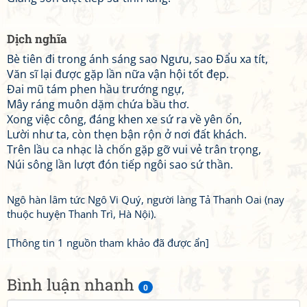
Dịch nghĩa
Bè tiên đi trong ánh sáng sao Ngưu, sao Đẩu xa tít,
Văn sĩ lại được gặp lần nữa vận hội tốt đẹp.
Đai mũ tám phen hầu trướng ngự,
Mây ráng muôn dặm chứa bầu thơ.
Xong việc công, đáng khen xe sứ ra về yên ổn,
Lười như ta, còn thẹn bận rộn ở nơi đất khách.
Trên lầu ca nhạc là chốn gặp gỡ vui vẻ trân trọng,
Núi sông lần lượt đón tiếp ngôi sao sứ thần.
Ngô hàn lâm tức Ngô Vi Quý, người làng Tả Thanh Oai (nay
thuộc huyện Thanh Trì, Hà Nội).
[Thông tin 1 nguồn tham khảo đã được ẩn]
Bình luận nhanh
0