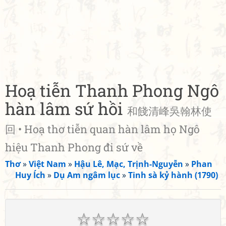
Hoạ tiễn Thanh Phong Ngô
hàn lâm sứ hồi
和餞清峰吳翰林使
回 • Hoạ thơ tiễn quan hàn lâm họ Ngô
hiệu Thanh Phong đi sứ về
Thơ
»
Việt Nam
»
Hậu Lê, Mạc, Trịnh-Nguyễn
»
Phan
Huy Ích
»
Dụ Am ngâm lục
»
Tinh sà kỷ hành (1790)
☆
☆
☆
☆
☆