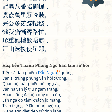
冠
珮
八
番
陪
御
幄
，
雲
霞
萬
里
貯
吟
裝
。
完
公
多
羨
歸
軺
穩
，
懶
我
猶
慚
客
路
忙
。
珍
重
雞
樓
歡
晤
處
，
江
山
迭
接
使
星
郎
。
Hoạ tiễn Thanh Phong Ngô hàn lâm sứ hồi
Tiên sà dao phiếm
Đẩu Ngưu
quang,
Văn sĩ trùng phùng vận hội xương.
Quan bội bát phiên bồi ngự ác,
Vân hà vạn lý trữ ngâm trang.
Hoàn công đa tiện quy diêu ổn,
Lãn ngã do tàm khách lộ mang.
Trân trọng kê lâu hoan ngộ xứ,
Giang sơn điệt tiếp sứ tinh lang.