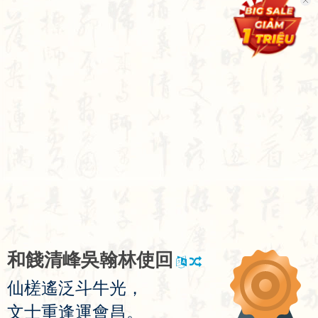
和
餞
清
峰
吳
翰
林
使
回
仙
槎
遙
泛
斗
牛
光
，
文
士
重
逢
運
會
昌
。