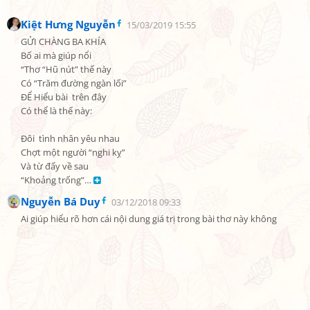
Kiệt Hưng Nguyễn
15/03/2019 15:55
GỬI CHÀNG BA KHÍA

Bố ai mà giúp nổi

“Thơ “Hũ nút” thế này

Có “Trăm đường ngàn lối”

ĐỂ Hiểu bài  trên đây

Có thể là thế này:

Đôi  tình nhân yêu nhau

Chợt một người “nghi kỵ”

Và từ đấy về sau

“Khoảng trống”… 
Nguyễn Bá Duy
03/12/2018 09:33
Ai giúp hiểu rõ hơn cái nội dung giá trị trong bài thơ này không