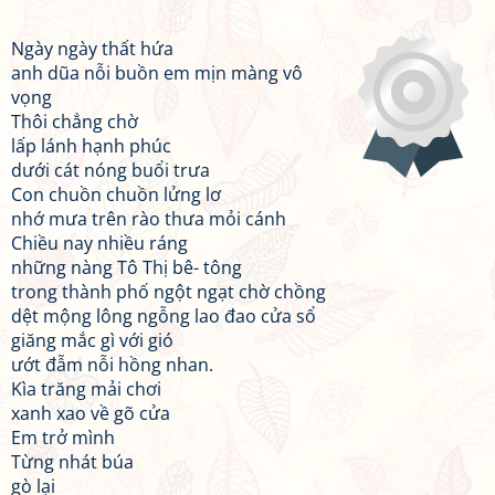
Ngày ngày thất hứa
anh dũa nỗi buồn em mịn màng vô
vọng
Thôi chẳng chờ
lấp lánh hạnh phúc
dưới cát nóng buổi trưa
Con chuồn chuồn lửng lơ
nhớ mưa trên rào thưa mỏi cánh
Chiều nay nhiều ráng
những nàng Tô Thị bê- tông
trong thành phố ngột ngạt chờ chồng
dệt mộng lông ngỗng lao đao cửa sổ
giăng mắc gì với gió
ướt đẫm nỗi hồng nhan.
Kìa trăng mải chơi
xanh xao về gõ cửa
Em trở mình
Từng nhát búa
gò lại