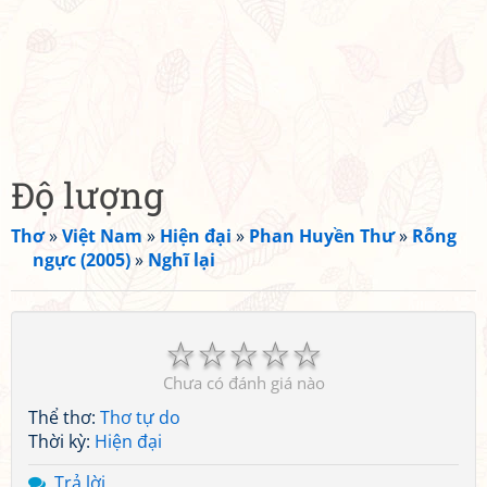
Độ lượng
Thơ
»
Việt Nam
»
Hiện đại
»
Phan Huyền Thư
»
Rỗng
ngực (2005)
»
Nghĩ lại
☆
☆
☆
☆
☆
Chưa có đánh giá nào
Thể thơ:
Thơ tự do
Thời kỳ:
Hiện đại
Trả lời