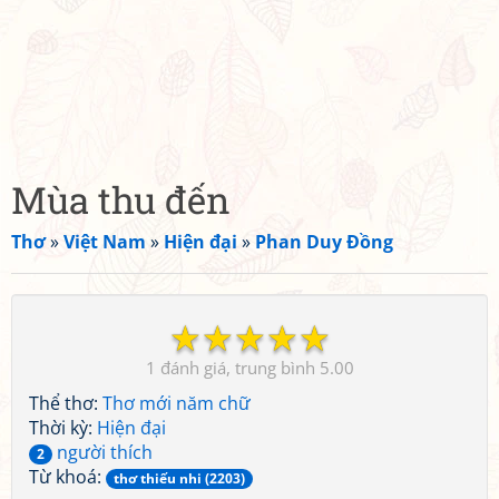
Mùa thu đến
Thơ
»
Việt Nam
»
Hiện đại
»
Phan Duy Đồng
☆
☆
☆
☆
☆
1
5.00
Thể thơ:
Thơ mới năm chữ
Thời kỳ:
Hiện đại
người thích
2
Từ khoá:
thơ thiếu nhi (2203)