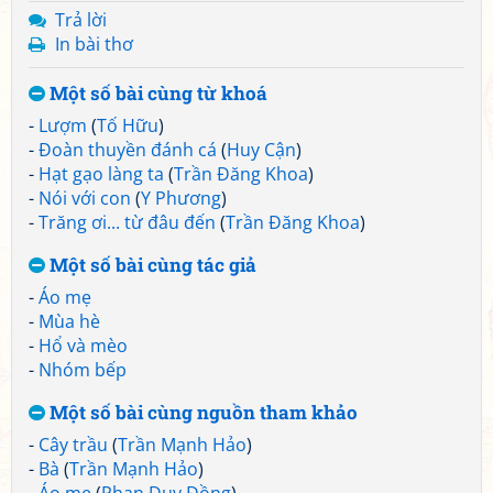
Trả lời
In bài thơ
Một số bài cùng từ khoá
-
Lượm
(
Tố Hữu
)
-
Đoàn thuyền đánh cá
(
Huy Cận
)
-
Hạt gạo làng ta
(
Trần Đăng Khoa
)
-
Nói với con
(
Y Phương
)
-
Trăng ơi... từ đâu đến
(
Trần Đăng Khoa
)
Một số bài cùng tác giả
-
Áo mẹ
-
Mùa hè
-
Hổ và mèo
-
Nhóm bếp
Một số bài cùng nguồn tham khảo
-
Cây trầu
(
Trần Mạnh Hảo
)
-
Bà
(
Trần Mạnh Hảo
)