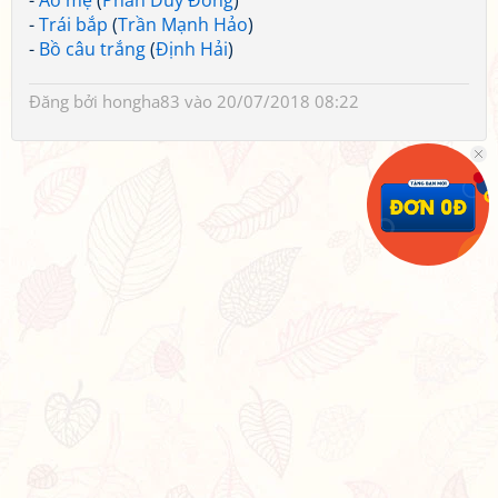
-
Áo mẹ
(
Phan Duy Đồng
)
-
Trái bắp
(
Trần Mạnh Hảo
)
-
Bồ câu trắng
(
Định Hải
)
Đăng bởi
hongha83
vào 20/07/2018 08:22