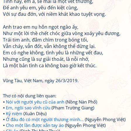
Tình này, em à, sẽ mãi là một vết thương,
Để anh yêu em, yêu đến kiệt cùng,
Với sự đau đớn, với niềm khát khao tuyệt vọng.
Anh trao em nụ hôn ngọt ngào ấy,
Như một lời thề chết chóc giữa vòng xoáy yêu đương,
Trái tim anh, đắm chìm trong bóng tối,
Vẫn cháy, vẫn đốt, vẫn không thể dừng lại.
Em có nghe không, tình yêu là những vết đau,
Nhưng cũng là sự giải thoát, là nỗi nhớ,
Là một bản tình ca không bao giờ kết thúc.
Vũng Tàu, Việt Nam, ngày 26/3/2019.
Thơ có nội dung liên quan:
Nói với người yêu cũ của anh
(Nồng Nàn Phố)
Em, ngôi sao vĩnh cửu
(Phạm Trường Giang)
Kỷ niệm
(Xuân Diệu)
Ở đâu đó có một người thương mình…
(Nguyễn Phong Việt)
Cho một lần được xắn tay áo
(Nguyễn Phong Việt)