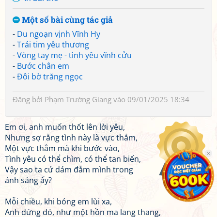
Một số bài cùng tác giả
-
Du ngoạn vịnh Vĩnh Hy
-
Trái tim yêu thương
-
Vòng tay mẹ - tình yêu vĩnh cửu
-
Bước chân em
-
Đôi bờ trăng ngọc
Đăng bởi
Phạm Trường Giang
vào 09/01/2025 18:34
Em ơi, anh muốn thốt lên lời yêu,
Nhưng sợ rằng tình này là vực thẳm,
Một vực thẳm mà khi bước vào,
Tình yêu có thể chìm, có thể tan biến,
Vậy sao ta cứ dám đắm mình trong
ánh sáng ấy?
Mỗi chiều, khi bóng em lùi xa,
Anh đứng đó, như một hồn ma lang thang,