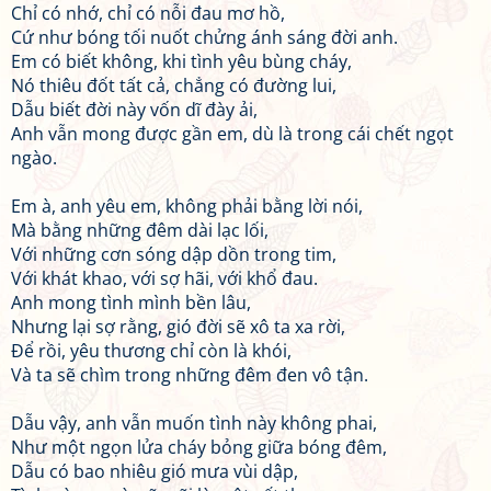
Chỉ có nhớ, chỉ có nỗi đau mơ hồ,
Cứ như bóng tối nuốt chửng ánh sáng đời anh.
Em có biết không, khi tình yêu bùng cháy,
Nó thiêu đốt tất cả, chẳng có đường lui,
Dẫu biết đời này vốn dĩ đày ải,
Anh vẫn mong được gần em, dù là trong cái chết ngọt
ngào.
Em à, anh yêu em, không phải bằng lời nói,
Mà bằng những đêm dài lạc lối,
Với những cơn sóng dập dồn trong tim,
Với khát khao, với sợ hãi, với khổ đau.
Anh mong tình mình bền lâu,
Nhưng lại sợ rằng, gió đời sẽ xô ta xa rời,
Để rồi, yêu thương chỉ còn là khói,
Và ta sẽ chìm trong những đêm đen vô tận.
Dẫu vậy, anh vẫn muốn tình này không phai,
Như một ngọn lửa cháy bỏng giữa bóng đêm,
Dẫu có bao nhiêu gió mưa vùi dập,