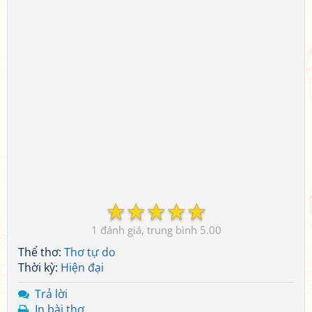
☆
☆
☆
☆
☆
1
5.00
Thể thơ:
Thơ tự do
Thời kỳ:
Hiện đại
Trả lời
In bài thơ