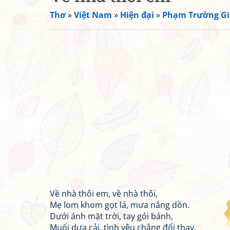
Thơ
»
Việt Nam
»
Hiện đại
»
Phạm Trường G
Về nhà thôi em, về nhà thôi,
Mẹ lom khom gọt lá, mưa nắng dồn.
Dưới ánh mặt trời, tay gói bánh,
Muối dưa cải, tình yêu chẳng đổi thay.