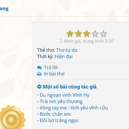
iang
☆
☆
☆
☆
☆
2
3.00
Thể thơ:
Thơ tự do
Thời kỳ:
Hiện đại
Trả lời
In bài thơ
Một số bài cùng tác giả
-
Du ngoạn vịnh Vĩnh Hy
-
Trái tim yêu thương
-
Vòng tay mẹ - tình yêu vĩnh cửu
-
Bước chân em
-
Đôi bờ trăng ngọc