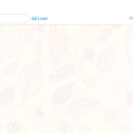
Loạn
TÁ