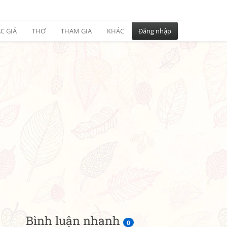
C GIẢ
THƠ
THAM GIA
KHÁC
Đăng nhập
Bình luận nhanh
0