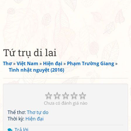
Tứ trụ di lai
Thơ
»
Việt Nam
»
Hiện đại
»
Phạm Trường Giang
»
Tình nhật nguyệt (2016)
☆
☆
☆
☆
☆
Chưa có đánh giá nào
Thể thơ:
Thơ tự do
Thời kỳ:
Hiện đại
Trả lời