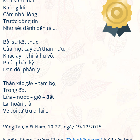
Một sớm mai…
Không lời,
Cảm nhói lòng
Trước dòng tin
Như sét đánh bên tai…
Bởi sự kết thúc
Của một cây đời thân hữu.
Khắc ấy – chỉ là hư vô,
Phút phân kỳ
Dẫn đời phân ly.
Thân xác gầy – tạm bợ,
Trong đó,
Lửa – nước – gió – đất
Lại hoàn trả
Về cõi tứ trụ di lai…
Vũng Tàu, Việt Nam, 10:27’, ngày 19/12/2015.
Nguồn: Phạm Trường Giang,
Tình nhật nguyệt
, NXB Văn hoá -