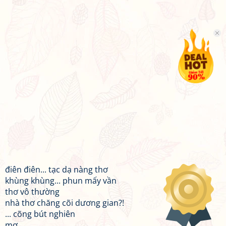
điên điên... tạc dạ nàng thơ
khùng khùng... phun mấy vần
thơ vô thường
nhà thơ chăng cõi dương gian?!
... cõng bút nghiên
mơ,