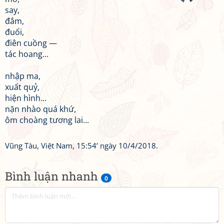
say,
đắm,
đuối,
điên cuồng —
tác hoang...
nhập ma,
xuất quỷ,
hiện hình...
nặn nhào quá khứ,
ôm choàng tương lai...
Vũng Tàu, Việt Nam, 15:54’ ngày 10/4/2018.
Bình luận nhanh
0