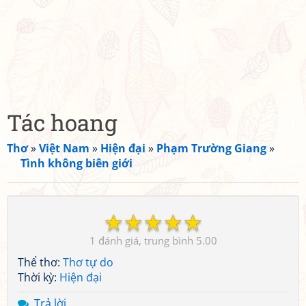
Tác hoang
Thơ
»
Việt Nam
»
Hiện đại
»
Phạm Trường Giang
»
Tình không biên giới
☆
☆
☆
☆
☆
1
5.00
Thể thơ:
Thơ tự do
Thời kỳ:
Hiện đại
Trả lời