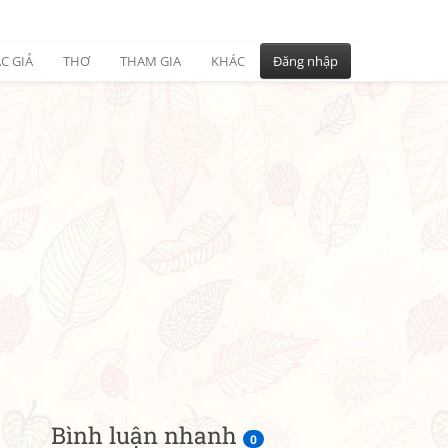
C GIẢ
THƠ
THAM GIA
KHÁC
Đăng nhập
Bình luận nhanh
0