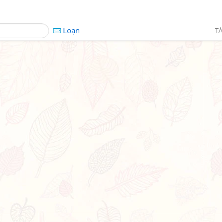
Loạn
TÁ