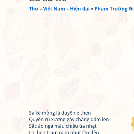
Thơ
»
Việt Nam
»
Hiện đại
»
Phạm Trường G
Sa kê mỏng lá duyên e thẹn
Quyến rũ xương gầy chẳng dám len
Sắc áo ngả màu chiều úa nhạt
Lỗi hẹn trăm năm phút lên đèn