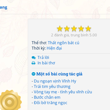
iang
☆
☆
☆
☆
☆
2
5.00
Thể thơ:
Thất ngôn bát cú
Thời kỳ:
Hiện đại
Trả lời
In bài thơ
Một số bài cùng tác giả
-
Du ngoạn vịnh Vĩnh Hy
-
Trái tim yêu thương
-
Vòng tay mẹ - tình yêu vĩnh cửu
-
Bước chân em
-
Đôi bờ trăng ngọc