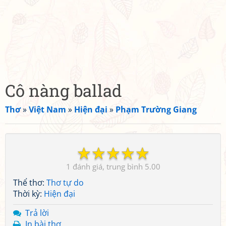
Cô nàng ballad
Thơ
»
Việt Nam
»
Hiện đại
»
Phạm Trường Giang
☆
☆
☆
☆
☆
1
5.00
Thể thơ:
Thơ tự do
Thời kỳ:
Hiện đại
Trả lời
In bài thơ