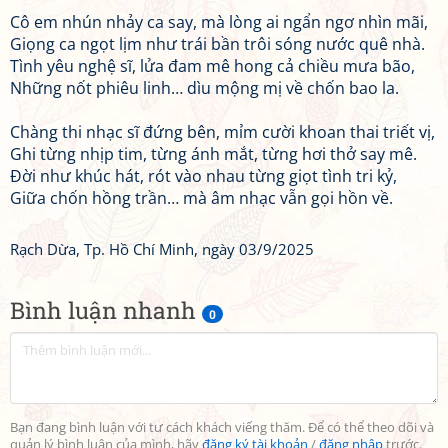
Cô em nhún nhảy ca say, mà lòng ai ngẩn ngơ nhìn mãi,
Giọng ca ngọt lịm như trái bần trôi sóng nước quê nhà.
Tình yêu nghệ sĩ, lửa đam mê hong cả chiều mưa bão,
Những nốt phiêu linh… dìu mộng mị về chốn bao la.
Chàng thi nhạc sĩ đứng bên, mỉm cười khoan thai triết vị,
Ghi từng nhịp tim, từng ánh mắt, từng hơi thở say mê.
Đời như khúc hát, rót vào nhau từng giọt tình tri kỷ,
Giữa chốn hồng trần… mà âm nhạc vẫn gọi hồn về.
Rạch Dừa, Tp. Hồ Chí Minh, ngày 03/9/2025
Bình luận nhanh
0
Bạn đang bình luận với tư cách khách viếng thăm. Để có thể theo dõi và
quản lý bình luận của mình, hãy
đăng ký tài khoản
/
đăng nhập
trước.