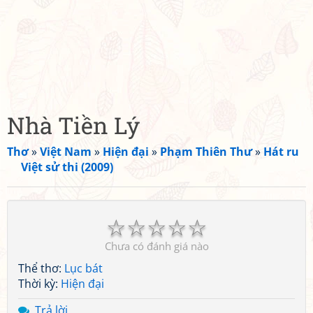
Nhà Tiền Lý
Thơ
»
Việt Nam
»
Hiện đại
»
Phạm Thiên Thư
»
Hát ru
Việt sử thi (2009)
☆
☆
☆
☆
☆
Chưa có đánh giá nào
Thể thơ:
Lục bát
Thời kỳ:
Hiện đại
Trả lời