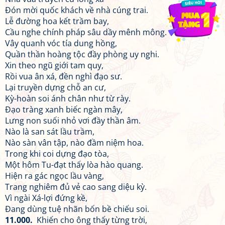
Đón mời quốc khách về nhà cúng trai.
Lễ đường hoa kết trầm bay,
Cầu nghe chính pháp sâu dầy mênh mông.
Vây quanh vóc tía dung hồng,
Quần thần hoàng tộc đầy phòng uy nghi.
Xin theo ngũ giới tam quy,
Rồi vua ân xá, đền nghì đạo sư.
Lại truyền dựng chỗ an cư,
Kỳ-hoàn soi ánh chân như từ rày.
Đạo tràng xanh biếc ngàn mây,
Lưng non suối nhỏ vơi đầy thần âm.
Nào là san sát lầu trầm,
Nào sàn vân tập, nào đầm niệm hoa.
Trong khi coi dựng đạo tòa,
Một hôm Tu-đạt thấy lòa hào quang.
Hiện ra gác ngọc lầu vàng,
Trang nghiêm đủ vẻ cao sang diệu kỳ.
Vì ngài Xá-lợi đứng kề,
Đang dùng tuệ nhãn bốn bề chiếu soi.
11.000.
Khiến cho ông thấy từng trời,