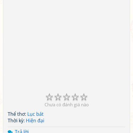
☆
☆
☆
☆
☆
Chưa có đánh giá nào
Thể thơ:
Lục bát
Thời kỳ:
Hiện đại
Trả lời