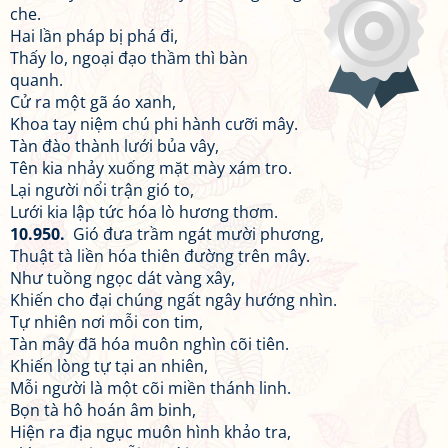
che.
Hai lần pháp bị phá đi,
Thấy lo, ngoại đạo thầm thì bàn
quanh.
Cử ra một gã áo xanh,
Khoa tay niệm chú phi hành cưỡi mây.
Tàn đào thành lưới bủa vây,
Tên kia nhảy xuống mặt mày xám tro.
Lại người nổi trận gió to,
Lưới kia lập tức hóa lò hương thơm.
10.950.
Gió đưa trầm ngát mười phương,
Thuật tà liền hóa thiên đường trên mây.
Như tuồng ngọc dát vàng xây,
Khiến cho đại chúng ngất ngây hướng nhìn.
Tự nhiên nơi mỗi con tim,
Tàn mây đã hóa muôn nghìn cõi tiên.
Khiến lòng tự tại an nhiên,
Mỗi người là một cõi miền thánh linh.
Bọn tà hô hoán âm binh,
Hiện ra địa ngục muôn hình khảo tra,