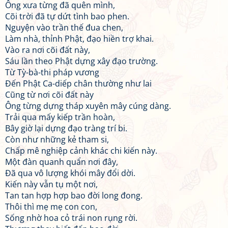
Ông xưa từng đã quên mình,
Cõi trời đã tự dứt tình bao phen.
Nguyện vào trần thế đua chen,
Làm nhà, thỉnh Phật, đạo hiền trợ khai.
Vào ra nơi cõi đất này,
Sáu lần theo Phật dựng xây đạo trường.
Từ Tỳ-bà-thi pháp vương
Đến Phật Ca-diếp chân thường như lai
Cũng từ nơi cõi đất này
Ông từng dựng tháp xuyên mây cúng dàng.
Trải qua mấy kiếp trần hoàn,
Bây giờ lại dựng đạo tràng trí bi.
Còn như những kẻ tham si,
Chấp mê nghiệp cảnh khác chi kiến này.
Một đàn quanh quẩn nơi đây,
Đã qua vô lượng khói mây đổi dời.
Kiến này vẫn tụ một nơi,
Tan tan hợp hợp bao đời long đong.
Thôi thì mẹ mẹ con con,
Sống nhờ hoa cỏ trái non rụng rời.