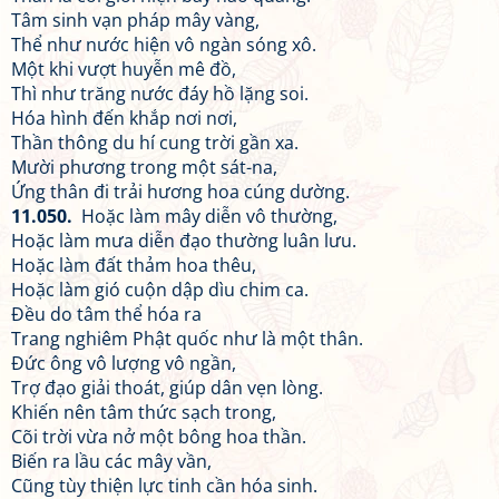
Tâm sinh vạn pháp mây vàng,
Thể như nước hiện vô ngàn sóng xô.
Một khi vượt huyễn mê đồ,
Thì như trăng nước đáy hồ lặng soi.
Hóa hình đến khắp nơi nơi,
Thần thông du hí cung trời gần xa.
Mười phương trong một sát-na,
Ứng thân đi trải hương hoa cúng dường.
11.050.
Hoặc làm mây diễn vô thường,
Hoặc làm mưa diễn đạo thường luân lưu.
Hoặc làm đất thảm hoa thêu,
Hoặc làm gió cuộn dập dìu chim ca.
Đều do tâm thể hóa ra
Trang nghiêm Phật quốc như là một thân.
Đức ông vô lượng vô ngần,
Trợ đạo giải thoát, giúp dân vẹn lòng.
Khiến nên tâm thức sạch trong,
Cõi trời vừa nở một bông hoa thần.
Biến ra lầu các mây vần,
Cũng tùy thiện lực tinh cần hóa sinh.