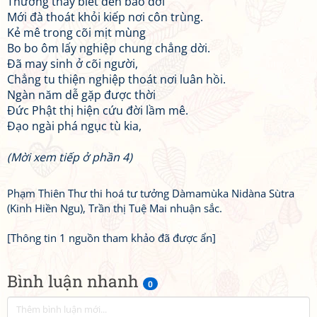
Thương thay biết đến bao đời
Mới đà thoát khỏi kiếp nơi côn trùng.
Kẻ mê trong cõi mịt mùng
Bo bo ôm lấy nghiệp chung chẳng dời.
Đã may sinh ở cõi người,
Chẳng tu thiện nghiệp thoát nơi luân hồi.
Ngàn năm dễ gặp được thời
Đức Phật thị hiện cứu đời lầm mê.
Đạo ngài phá ngục tù kia,
(Mời xem tiếp ở phần 4)
Phạm Thiên Thư thi hoá tư tưởng Dàmamùka Nidàna Sùtra
(Kinh Hiền Ngu), Trần thị Tuệ Mai nhuận sắc.
[Thông tin 1 nguồn tham khảo đã được ẩn]
Bình luận nhanh
0