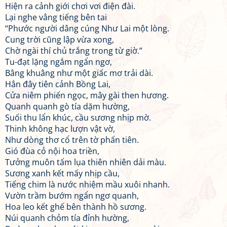
Hiện ra cảnh giới chơi vơi điện đài.
Lại nghe vẳng tiếng bên tai
“Phước người dâng cúng Như Lai một lòng.
Cung trời cũng lập vừa xong,
Chờ ngài thí chủ trắng trong từ giờ.”
Tu-đạt lặng ngắm ngẩn ngơ,
Bâng khuâng như một giấc mơ trải dài.
Hẳn đây tiên cảnh Bồng Lai,
Cửa niêm phiến ngọc, mây gài then hương.
Quanh quanh gò tía dặm hường,
Suối thu lẩn khúc, cầu sương nhịp mờ.
Thinh không hạc lượn vật vờ,
Như dòng thơ cổ trên tờ phấn tiên.
Gió đùa cỏ nội hoa triền,
Tưởng muôn tấm lụa thiên nhiên dải màu.
Sương xanh kết mấy nhịp cầu,
Tiếng chim là nước nhiệm mầu xuôi nhanh.
Vườn trầm bướm ngẩn ngơ quanh,
Hoa leo kết ghế bên thành hồ sương.
Núi quanh chỏm tía đỉnh hường,