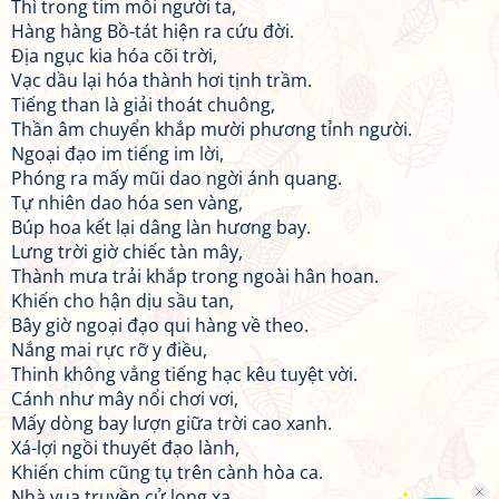
Thì trong tim mỗi người ta,
Hàng hàng Bồ-tát hiện ra cứu đời.
Địa ngục kia hóa cõi trời,
Vạc dầu lại hóa thành hơi tịnh trầm.
Tiếng than là giải thoát chuông,
Thần âm chuyển khắp mười phương tỉnh người.
Ngoại đạo im tiếng im lời,
Phóng ra mấy mũi dao ngời ánh quang.
Tự nhiên dao hóa sen vàng,
Búp hoa kết lại dâng làn hương bay.
Lưng trời giờ chiếc tàn mây,
Thành mưa trải khắp trong ngoài hân hoan.
Khiến cho hận dịu sầu tan,
Bây giờ ngoại đạo qui hàng về theo.
Nắng mai rực rỡ y điều,
Thinh không vẳng tiếng hạc kêu tuyệt vời.
Cánh như mây nổi chơi vơi,
Mấy dòng bay lượn giữa trời cao xanh.
Xá-lợi ngồi thuyết đạo lành,
Khiến chim cũng tụ trên cành hòa ca.
Nhà vua truyền cử long xa