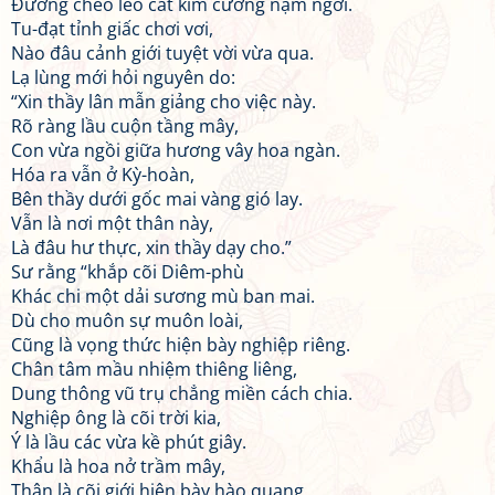
Đường cheo leo cát kim cương nạm ngời.
Tu-đạt tỉnh giấc chơi vơi,
Nào đâu cảnh giới tuyệt vời vừa qua.
Lạ lùng mới hỏi nguyên do:
“Xin thầy lân mẫn giảng cho việc này.
Rõ ràng lầu cuộn tầng mây,
Con vừa ngồi giữa hương vây hoa ngàn.
Hóa ra vẫn ở Kỳ-hoàn,
Bên thầy dưới gốc mai vàng gió lay.
Vẫn là nơi một thân này,
Là đâu hư thực, xin thầy dạy cho.”
Sư rằng “khắp cõi Diêm-phù
Khác chi một dải sương mù ban mai.
Dù cho muôn sự muôn loài,
Cũng là vọng thức hiện bày nghiệp riêng.
Chân tâm mầu nhiệm thiêng liêng,
Dung thông vũ trụ chẳng miền cách chia.
Nghiệp ông là cõi trời kia,
Ý là lầu các vừa kề phút giây.
Khẩu là hoa nở trầm mây,
Thân là cõi giới hiện bày hào quang.