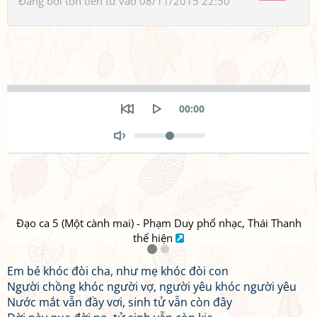
Đăng bởi
tôn tiền tử
vào 08/11/2015 22:50
Seek
Current
00:00
time
Restart
Play
Volume
Toggle
Mute
Đạo ca 5 (Một cành mai) - Phạm Duy phổ nhạc, Thái Thanh
thể hiện
Em bé khóc đòi cha, như mẹ khóc đòi con
Người chồng khóc người vợ, người yêu khóc người yêu
Nước mắt vẫn đầy vơi, sinh tử vẫn còn đây