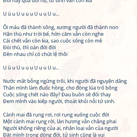
Đời này qua đời nọ, tử sinh vẫn còn kia
U ù u U u u u U u u U u...
Ôi máu đã thành sông, xương người đã thành non
Hận thù như trời bể, hờn căm vẫn còn nghe
Cái chết vẫn còn kia, sao cuộc sống còn mê
Đòi thù, thì oán đời đời
Đền nhau chỉ có chút lệ thôi
U ù u U u u u U u u U u...
Nước mắt bỗng ngừng trôi, khi người đã nguyện dâng
Thân mình làm đuốc hồng, cho đòng lúa trổ bông
Cuộc sống chết nào đây? Đau buồn sẽ đổi thay
Đem mình vào kiếp người, thoát khỏi nỗi tử sinh.
Cành mai đã rụng rơi, rơi rụng xuống cuộc đời
Một cành mai rụng rời, làn hương vẫn chẳng phai
Người không riêng của ai, nhân loại vẫn của người
Đặt mình trong dòng đời, tử sinh cũng là vui