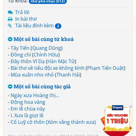
Từ khoá:
thơ phổ nhạc (612)
Trả lời
In bài thơ
Tài liệu đính kèm
2
Một số bài cùng từ khoá
-
Tây Tiến
(
Quang Dũng
)
-
Đồng chí
(
Chính Hữu
)
-
Đây thôn Vĩ Dạ
(
Hàn Mặc Tử
)
-
Bài thơ về tiểu đội xe không kính
(
Phạm Tiến Duật
)
-
Mùa xuân nho nhỏ
(
Thanh Hải
)
Một số bài cùng tác giả
-
Ngày xưa Hoàng thị...
-
Động hoa vàng
-
Em lễ chùa này
-
I. Xưa là giọt lệ
-
Cổ Luỹ cô thôn (Xóm vắng thành xưa)