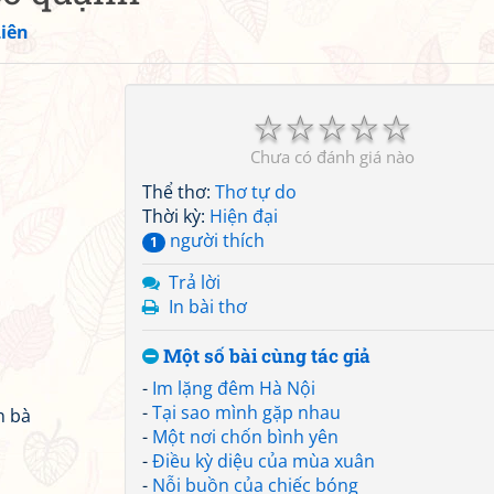
iên
☆
☆
☆
☆
☆
Chưa có đánh giá nào
Thể thơ:
Thơ tự do
Thời kỳ:
Hiện đại
người thích
1
Trả lời
In bài thơ
Một số bài cùng tác giả
-
Im lặng đêm Hà Nội
-
Tại sao mình gặp nhau
n bà
-
Một nơi chốn bình yên
-
Điều kỳ diệu của mùa xuân
-
Nỗi buồn của chiếc bóng