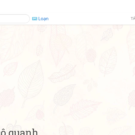
Loạn
TÁ
cô quạnh