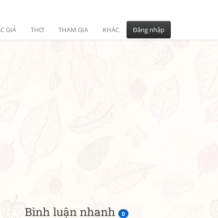
C GIẢ
THƠ
THAM GIA
KHÁC
Đăng nhập
Bình luận nhanh
0