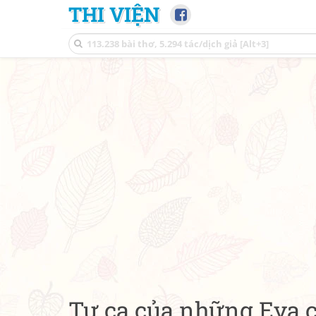
THI VIỆN
Tự ca của những Eva 