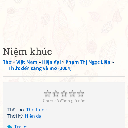
Niệm khúc
Thơ
»
Việt Nam
»
Hiện đại
»
Phạm Thị Ngọc Liên
»
Thức đến sáng và mơ (2004)
☆
☆
☆
☆
☆
Chưa có đánh giá nào
Thể thơ:
Thơ tự do
Thời kỳ:
Hiện đại
Trả lời