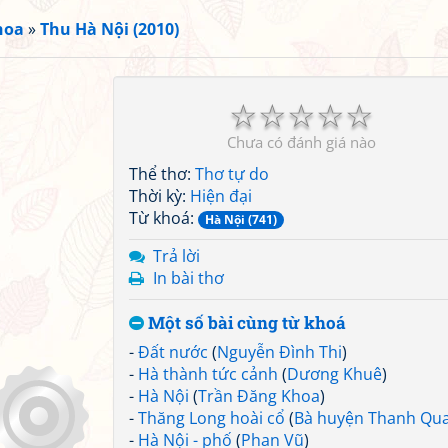
hoa
»
Thu Hà Nội (2010)
☆
☆
☆
☆
☆
Chưa có đánh giá nào
Thể thơ:
Thơ tự do
Thời kỳ:
Hiện đại
Từ khoá:
Hà Nội (741)
Trả lời
In bài thơ
Một số bài cùng từ khoá
-
Đất nước
(
Nguyễn Đình Thi
)
-
Hà thành tức cảnh
(
Dương Khuê
)
-
Hà Nội
(
Trần Đăng Khoa
)
-
Thăng Long hoài cổ
(
Bà huyện Thanh Qu
-
Hà Nội - phố
(
Phan Vũ
)