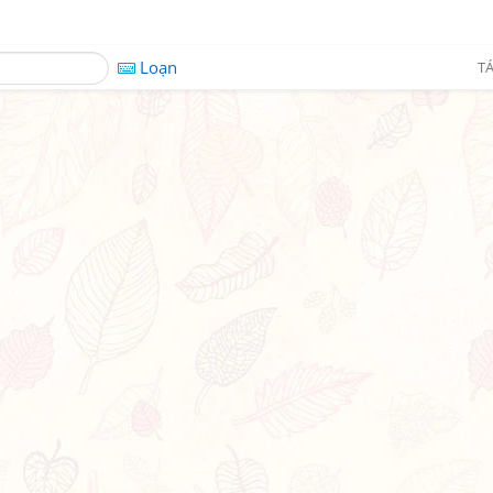
Loạn
TÁ