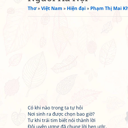
Thơ
»
Việt Nam
»
Hiện đại
»
Phạm Thị Mai K
Có khi nào trong ta tự hỏi
Nơi sinh ra được chọn bao giờ?
Tư khi trái tim biết nói thành lời
Đôi uyên ương đã chung lời hẹn ước.