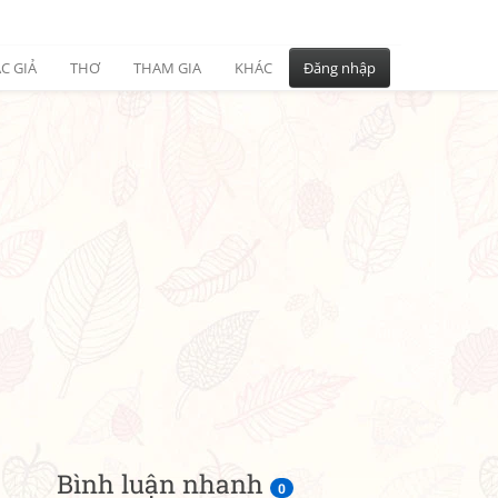
C GIẢ
THƠ
THAM GIA
KHÁC
Đăng nhập
Bình luận nhanh
0