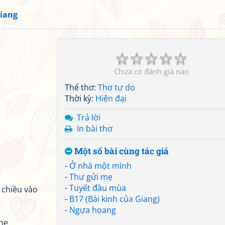
iang
☆
☆
☆
☆
☆
Chưa có đánh giá nào
Thể thơ:
Thơ tự do
Thời kỳ:
Hiện đại
Trả lời
In bài thơ
Một số bài cùng tác giả
-
Ở nhà một mình
-
Thư gửi mẹ
-
Tuyết đầu mùa
 chiều vào
-
B17 (Bài kinh của Giang)
-
Ngựa hoang
hẹ