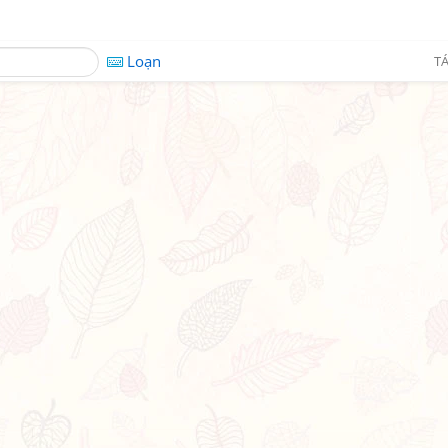
Loạn
TÁ