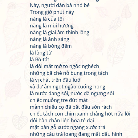
Này, người đàn bà nhỏ bé
Trong giờ phút này
nàng là của tôi
nàng là mùi hương
nàng là giai âm thinh lặng
nàng là ánh sáng
nàng là bóng đêm
là lòng từ
là Bồ-tát
là đôi mắt mở to ngốc nghếch
những bã chè nở bung trong tách
là vị chát trên đầu lưỡi
và dư âm ngọt ngào cuống họng
là nước đang sôi, nước đã ngưng sôi
chiếc muỗng tre đứt mắt
mảnh chiếu cọ đã bắt đầu sờn rách
chiếc tách con chim xanh chẳng hót nửa lời
đôi bàn chân liên hoa tê dại
mặt bàn gỗ xước ngang xước trái
những cáu trà loang đang mất dấu hình