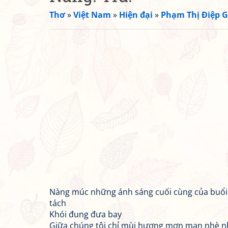
Thơ
»
Việt Nam
»
Hiện đại
»
Phạm Thị Điệp G
Nàng múc những ánh sáng cuối cùng của buổi
tách
Khói đung đưa bay
Giữa chúng tôi chỉ mùi hương mơn man nhè n