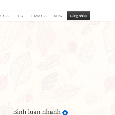
C GIẢ
THƠ
THAM GIA
KHÁC
Đăng nhập
Bình luận nhanh
0