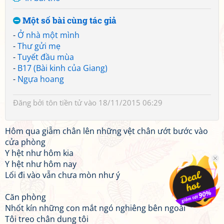
Một số bài cùng tác giả
-
Ở nhà một mình
-
Thư gửi mẹ
-
Tuyết đầu mùa
-
B17 (Bài kinh của Giang)
-
Ngựa hoang
Đăng bởi
tôn tiền tử
vào 18/11/2015 06:29
Hôm qua giẫm chân lên những vệt chân ướt bước vào
cửa phòng
Y hệt như hôm kia
Y hệt như hôm nay
Lối đi vào vẫn chưa mòn như ý
Căn phòng
Nhốt kín những con mắt ngó nghiêng bên ngoài
Tôi treo chân dung tôi