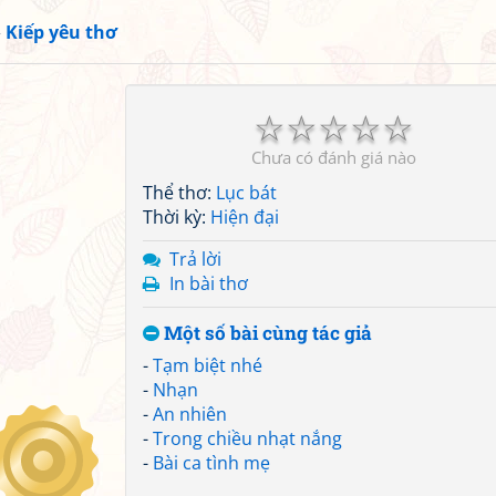
»
Kiếp yêu thơ
☆
☆
☆
☆
☆
Chưa có đánh giá nào
Thể thơ:
Lục bát
Thời kỳ:
Hiện đại
Trả lời
In bài thơ
Một số bài cùng tác giả
-
Tạm biệt nhé
-
Nhạn
-
An nhiên
-
Trong chiều nhạt nắng
-
Bài ca tình mẹ