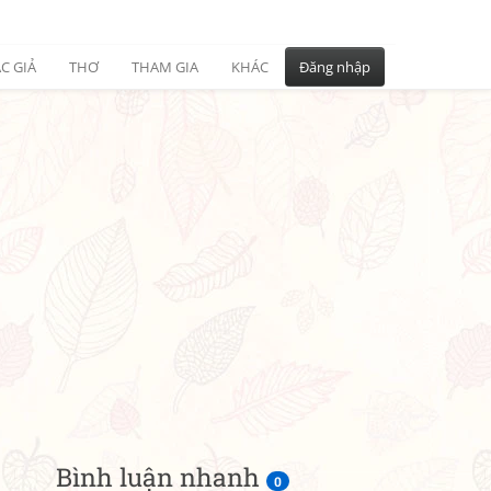
C GIẢ
THƠ
THAM GIA
KHÁC
Đăng nhập
Bình luận nhanh
0