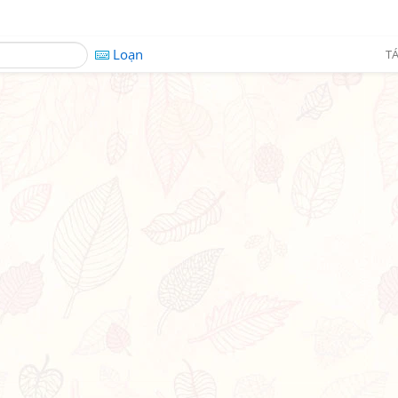
Loạn
TÁ