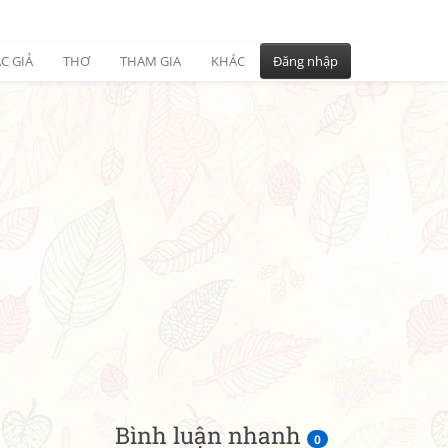
C GIẢ
THƠ
THAM GIA
KHÁC
Đăng nhập
Bình luận nhanh
0