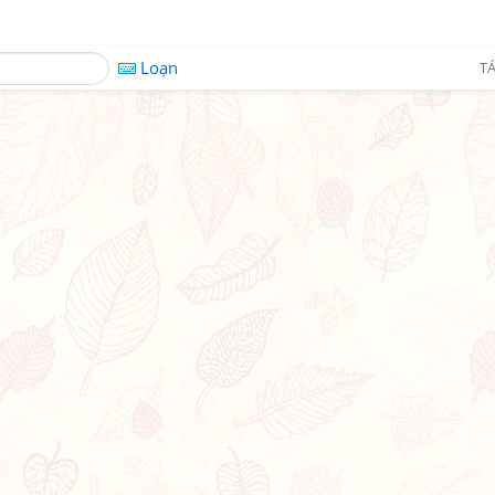
Loạn
TÁ