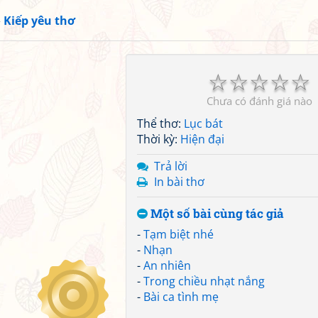
»
Kiếp yêu thơ
☆
☆
☆
☆
☆
Chưa có đánh giá nào
Thể thơ:
Lục bát
Thời kỳ:
Hiện đại
Trả lời
In bài thơ
Một số bài cùng tác giả
-
Tạm biệt nhé
-
Nhạn
-
An nhiên
-
Trong chiều nhạt nắng
-
Bài ca tình mẹ