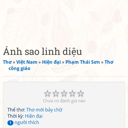
Ánh sao linh diệu
Thơ
»
Việt Nam
»
Hiện đại
»
Phạm Thái Sơn
»
Thơ
công giáo
☆
☆
☆
☆
☆
Chưa có đánh giá nào
Thể thơ:
Thơ mới bảy chữ
Thời kỳ:
Hiện đại
người thích
1