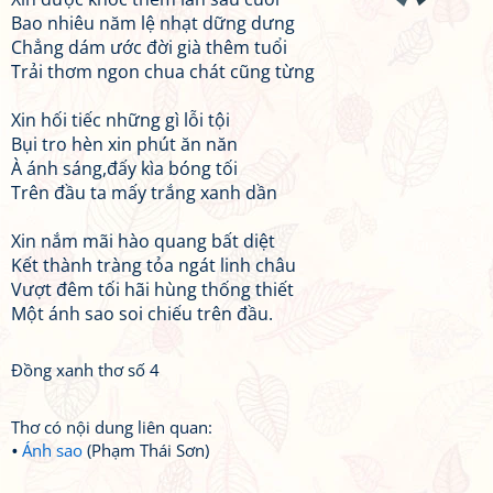
Bao nhiêu năm lệ nhạt dững dưng
Chẳng dám ước đời già thêm tuổi
Trải thơm ngon chua chát cũng từng
Xin hối tiếc những gì lỗi tội
Bụi tro hèn xin phút ăn năn
À ánh sáng,đấy kìa bóng tối
Trên đầu ta mấy trắng xanh dần
Xin nắm mãi hào quang bất diệt
Kết thành tràng tỏa ngát linh châu
Vượt đêm tối hãi hùng thống thiết
Một ánh sao soi chiếu trên đầu.
Đồng xanh thơ số 4
Thơ có nội dung liên quan:
Ánh sao
(Phạm Thái Sơn)