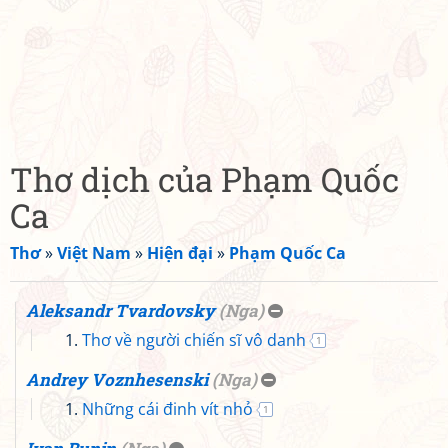
Thơ dịch của Phạm Quốc
Ca
Thơ
»
Việt Nam
»
Hiện đại
»
Phạm Quốc Ca
Aleksandr Tvardovsky
(
Nga
)
Thơ về người chiến sĩ vô danh
1
Andrey Voznhesenski
(
Nga
)
Những cái đinh vít nhỏ
1