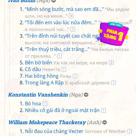
Ivan Bunin
(
Nga
)
“Mình sóng bước, mà sao em đã...”
“Мы рядом
шли, но на меня...”
4
“Tôi đến em vào lúc nửa đêm...”
“Я к ней вошел
в полночный час...”
1
“Trên đỉnh núi tuyết cao chất ngất...”
“На
высоте, на снеговой вершине...”
1
“Trên thuỷ triều, cát trắng...”
“На белых песках
от прилива...”
1
Bên bờ biển
Уж как на море, на море
2
Cô dâu
Невеста
1
Hai bông hồng
Розы
1
Trong làng A Rập
В арабской деревне
1
Konstantin Vanshenkin
(
Nga
)
Bó hoa
1
Nhiều cô gái đã ở ngoài mặt trận
1
William Makepeace Thackeray
(
Anh
)
Nỗi đau của chàng Vecter
Sorrows of Werther
1