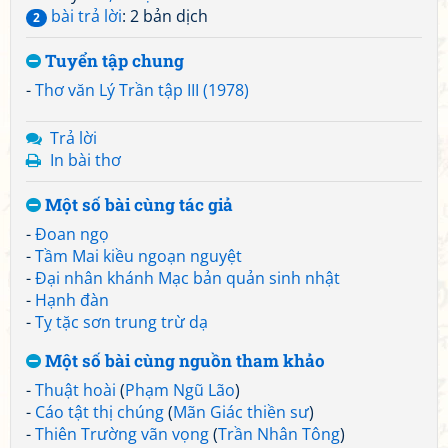
bài trả lời
: 2 bản dịch
2
Tuyển tập chung
-
Thơ văn Lý Trần tập III (1978)
Trả lời
In bài thơ
Một số bài cùng tác giả
-
Đoan ngọ
-
Tầm Mai kiều ngoạn nguyệt
-
Đại nhân khánh Mạc bản quản sinh nhật
-
Hạnh đàn
-
Tỵ tặc sơn trung trừ dạ
Một số bài cùng nguồn tham khảo
-
Thuật hoài
(
Phạm Ngũ Lão
)
-
Cáo tật thị chúng
(
Mãn Giác thiền sư
)
-
Thiên Trường vãn vọng
(
Trần Nhân Tông
)