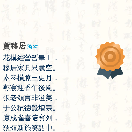
賀
移
居
花
構
經
營
暫
畢
工
，
移
居
家
具
只
囊
空
。
素
琴
橫
膝
三
更
月
，
燕
寢
迎
香
午
後
風
。
張
老
頌
言
非
溢
美
，
于
公
積
德
覺
增
崇
。
廈
成
雀
喜
陪
賓
列
，
猥
頌
新
施
笑
語
中
。