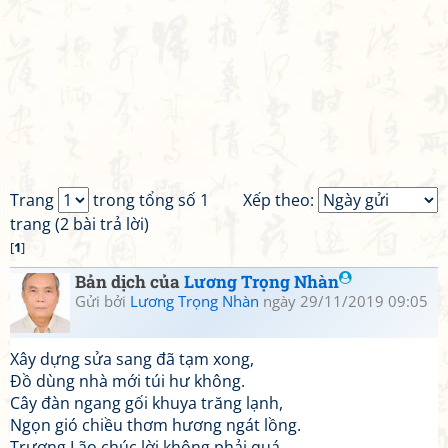
Trang
trong tổng số 1
Xếp theo:
trang (2 bài trả lời)
[
1
]
Bản dịch của
Lương Trọng Nhàn
Gửi bởi
Lương Trọng Nhàn
ngày 29/11/2019 09:05
Xây dựng sửa sang đã tạm xong,
Đồ dùng nhà mới túi hư không.
Cây đàn ngang gối khuya trăng lạnh,
Ngọn gió chiều thơm hương ngát lồng.
Trương Lão chúc lời không phải quá,