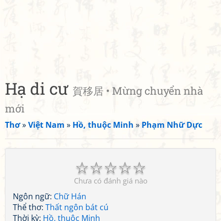
Hạ di cư
賀移居 • Mừng chuyển nhà
mới
Thơ
»
Việt Nam
»
Hồ, thuộc Minh
»
Phạm Nhữ Dực
☆
☆
☆
☆
☆
Chưa có đánh giá nào
Ngôn ngữ:
Chữ Hán
Thể thơ:
Thất ngôn bát cú
Thời kỳ:
Hồ, thuộc Minh