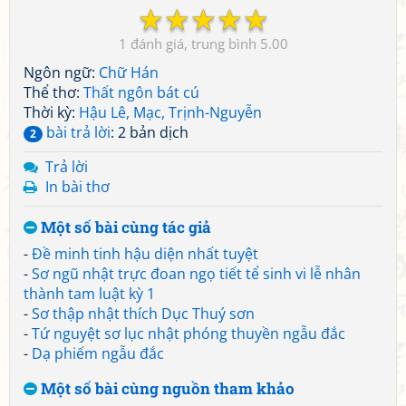
☆
☆
☆
☆
☆
1
5.00
Ngôn ngữ:
Chữ Hán
Thể thơ:
Thất ngôn bát cú
Thời kỳ:
Hậu Lê, Mạc, Trịnh-Nguyễn
bài trả lời
: 2 bản dịch
2
Trả lời
In bài thơ
Một số bài cùng tác giả
-
Đề minh tinh hậu diện nhất tuyệt
-
Sơ ngũ nhật trực đoan ngọ tiết tể sinh vi lễ nhân
thành tam luật kỳ 1
-
Sơ thập nhật thích Dục Thuý sơn
-
Tứ nguyệt sơ lục nhật phóng thuyền ngẫu đắc
-
Dạ phiếm ngẫu đắc
Một số bài cùng nguồn tham khảo