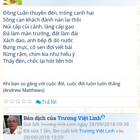
Đồng Luân thuyền đến, trống canh hai
Sông cạn khách đành nán lại thôi
Núi cấp củi cành, làng cấp gạo
Đá làm màn trướng, đất làm đài
Xách dao, anh bếp đi dò nước
Bưng mực, cô sen đợi viết bài
Rừng rậm, chim kia như hiểu ý
Thấy đèn, chốc lại hót liên hồi
Khi bạn so găng với cuộc đời, cuộc đời luôn luôn thắng
(Andrew Matthews)
☆
☆
☆
☆
☆
Trả lời
Bản dịch của
Trương Việt Linh
Gửi bởi
Trương Việt Linh
ngày 28/09/2018 09:38
Đã sửa 1 lần, lần cuối bởi
Trương Việt Linh
vào
28/09/2018 13:59