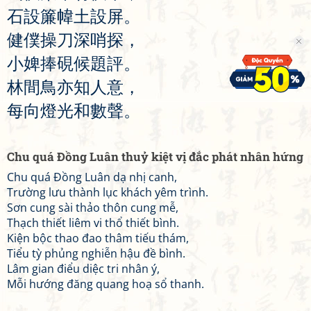
石
設
簾
幃
土
設
屏
。
健
僕
操
刀
深
哨
探
，
小
婢
捧
硯
候
題
評
。
林
間
鳥
亦
知
人
意
，
每
向
燈
光
和
數
聲
。
Chu quá Đồng Luân thuỷ kiệt vị đắc phát nhân hứng
Chu quá Đồng Luân dạ nhị canh,
Trường lưu thành lục khách yêm trình.
Sơn cung sài thảo thôn cung mễ,
Thạch thiết liêm vi thổ thiết bình.
Kiện bộc thao đao thâm tiếu thám,
Tiểu tỳ phủng nghiễn hậu đề bình.
Lâm gian điểu diệc tri nhân ý,
Mỗi hướng đăng quang hoạ sổ thanh.