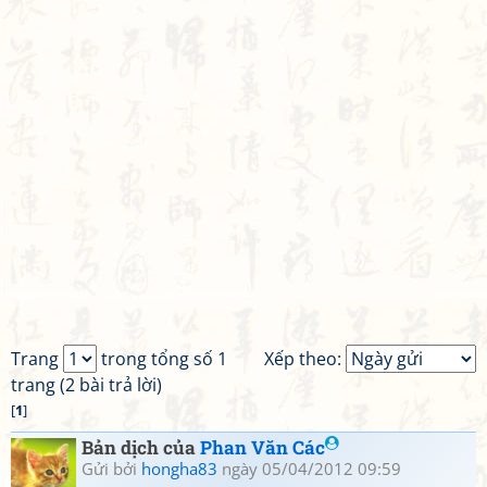
Trang
trong tổng số 1
Xếp theo:
trang (2 bài trả lời)
[
1
]
Bản dịch của
Phan Văn Các
Gửi bởi
hongha83
ngày 05/04/2012 09:59