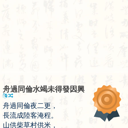
舟
過
同
倫
水
竭
未
得
發
因
興
舟
過
同
倫
夜
二
更
，
長
流
成
陸
客
淹
程
。
山
供
柴
草
村
供
米
，