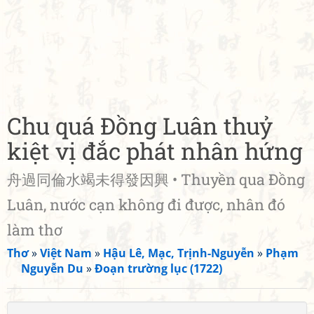
Chu quá Đồng Luân thuỷ
kiệt vị đắc phát nhân hứng
舟過同倫水竭未得發因興 • Thuyền qua Đồng
Luân, nước cạn không đi được, nhân đó
làm thơ
Thơ
»
Việt Nam
»
Hậu Lê, Mạc, Trịnh-Nguyễn
»
Phạm
Nguyễn Du
»
Đoạn trường lục (1722)