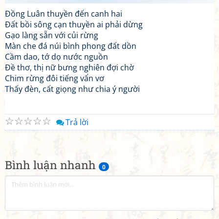
Đồng Luân thuyền đến canh hai
Đất bồi sông cạn thuyền ai phải dừng
Gạo làng sẵn với củi rừng
Màn che đá núi bình phong đất dồn
Cầm dao, tớ dọ nước nguồn
Đề thơ, thị nữ bưng nghiên đợi chờ
Chim rừng đôi tiếng vẩn vơ
Thấy đèn, cất giọng như chia ý người
☆
☆
☆
☆
☆
Trả lời
Bình luận nhanh
0