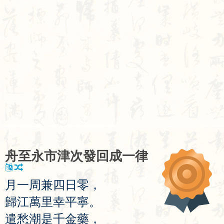
舟
至
永
市
津
次
發
回
成
一
律
月
一
周
兼
四
日
零
，
歸
江
萬
里
幸
平
寧
。
遣
愁
潮
是
千
金
藥
，