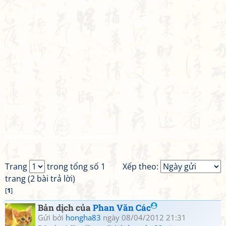
Trang
trong tổng số 1
Xếp theo:
trang (2 bài trả lời)
[
1
]
Bản dịch của
Phan Văn Các
Gửi bởi
hongha83
ngày 08/04/2012 21:31