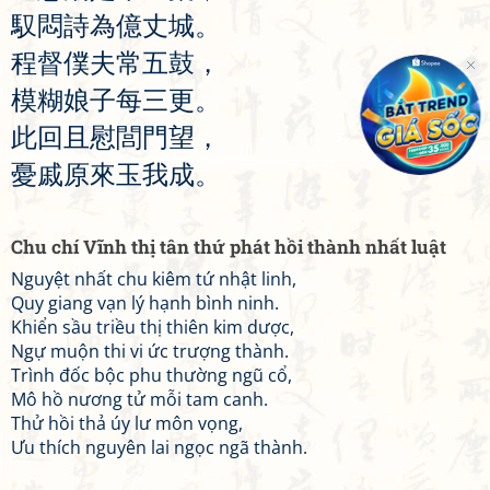
馭
悶
詩
為
億
丈
城
。
程
督
僕
夫
常
五
鼓
，
模
糊
娘
子
每
三
更
。
此
回
且
慰
閭
門
望
，
憂
戚
原
來
玉
我
成
。
Chu chí Vĩnh thị tân thứ phát hồi thành nhất luật
Nguyệt nhất chu kiêm tứ nhật linh,
Quy giang vạn lý hạnh bình ninh.
Khiển sầu triều thị thiên kim dược,
Ngự muộn thi vi ức trượng thành.
Trình đốc bộc phu thường ngũ cổ,
Mô hồ nương tử mỗi tam canh.
Thử hồi thả úy lư môn vọng,
Ưu thích nguyên lai ngọc ngã thành.