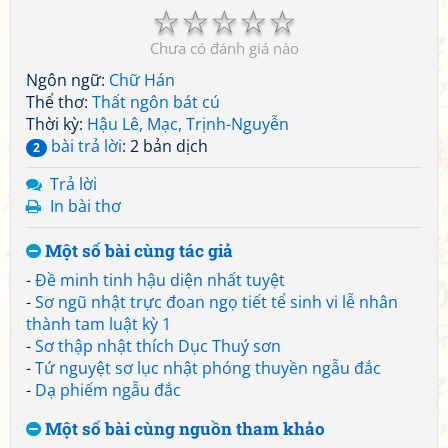
☆
☆
☆
☆
☆
Chưa có đánh giá nào
Ngôn ngữ:
Chữ Hán
Thể thơ:
Thất ngôn bát cú
Thời kỳ:
Hậu Lê, Mạc, Trịnh-Nguyễn
bài trả lời
: 2 bản dịch
2
Trả lời
In bài thơ
Một số bài cùng tác giả
-
Đề minh tinh hậu diện nhất tuyệt
-
Sơ ngũ nhật trực đoan ngọ tiết tể sinh vi lễ nhân
thành tam luật kỳ 1
-
Sơ thập nhật thích Dục Thuý sơn
-
Tứ nguyệt sơ lục nhật phóng thuyền ngẫu đắc
-
Dạ phiếm ngẫu đắc
Một số bài cùng nguồn tham khảo