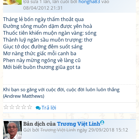
Đã sửa 1 lần, lần cuối bởi
hongha83
vào
08/04/2012 21:31
Tháng lẻ bốn ngày thấm thoắt qua
Đường sông muôn dặm được yên hoà
Thuốc tiên khiển muộn ngàn vàng: sóng
Thành luỹ ngăn sầu muôn trượng: thơ
Giục tớ dọc đường đêm suốt sáng
Mơ nàng thức giấc mỗi canh ba
Phen này mừng ngóng về làng cũ
Mới biết buồn thương giũa gọt ta
Khi bạn so găng với cuộc đời, cuộc đời luôn luôn thắng
(Andrew Matthews)
☆
☆
☆
☆
☆
Trả lời
Bản dịch của
Trương Việt Linh
Gửi bởi
Trương Việt Linh
ngày 29/09/2018 15:12