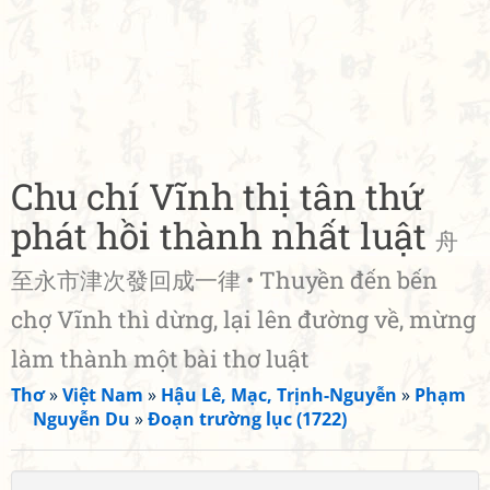
Chu chí Vĩnh thị tân thứ
phát hồi thành nhất luật
舟
至永市津次發回成一律 • Thuyền đến bến
chợ Vĩnh thì dừng, lại lên đường về, mừng
làm thành một bài thơ luật
Thơ
»
Việt Nam
»
Hậu Lê, Mạc, Trịnh-Nguyễn
»
Phạm
Nguyễn Du
»
Đoạn trường lục (1722)