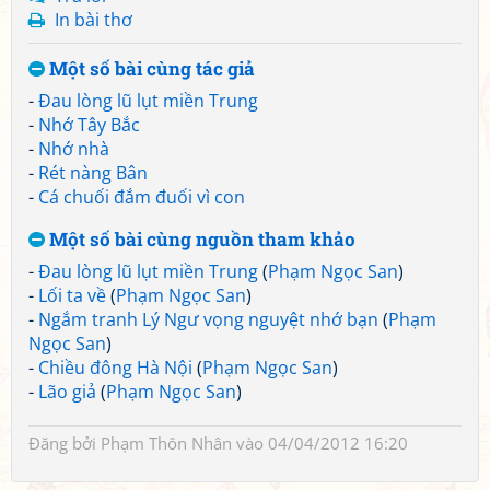
In bài thơ
Một số bài cùng tác giả
-
Đau lòng lũ lụt miền Trung
-
Nhớ Tây Bắc
-
Nhớ nhà
-
Rét nàng Bân
-
Cá chuối đắm đuối vì con
Một số bài cùng nguồn tham khảo
-
Đau lòng lũ lụt miền Trung
(
Phạm Ngọc San
)
-
Lối ta về
(
Phạm Ngọc San
)
-
Ngắm tranh Lý Ngư vọng nguyệt nhớ bạn
(
Phạm
Ngọc San
)
-
Chiều đông Hà Nội
(
Phạm Ngọc San
)
-
Lão giả
(
Phạm Ngọc San
)
Đăng bởi
Phạm Thôn Nhân
vào 04/04/2012 16:20