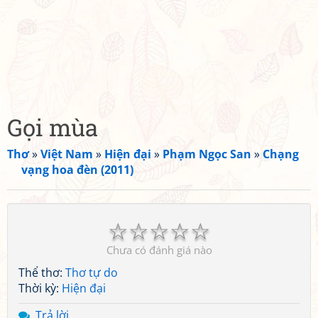
Gọi mùa
Thơ
»
Việt Nam
»
Hiện đại
»
Phạm Ngọc San
»
Chạng
vạng hoa đèn (2011)
☆
☆
☆
☆
☆
Chưa có đánh giá nào
Thể thơ:
Thơ tự do
Thời kỳ:
Hiện đại
Trả lời