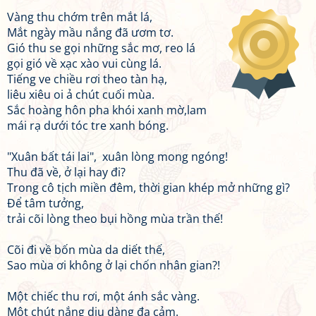
Vàng thu chớm trên mắt lá,
Mắt ngày mầu nắng đã ươm tơ.
Gió thu se gọi những sắc mơ, reo lá
gọi gió về xạc xào vui cùng lá.
Tiếng ve chiều rơi theo tàn hạ,
liêu xiêu oi ả chút cuối mùa.
Sắc hoàng hôn pha khói xanh mờ,lam
mái rạ dưới tóc tre xanh bóng.
"Xuân bất tái lai", xuân lòng mong ngóng!
Thu đã về, ở lại hay đi?
Trong cô tịch miền đêm, thời gian khép mở những gì?
Để tâm tưởng,
trải cõi lòng theo bụi hồng mùa trần thế!
Cõi đi về bốn mùa da diết thế,
Sao mùa ơi không ở lại chốn nhân gian?!
Một chiếc thu rơi, một ánh sắc vàng.
Một chút nắng dịu dàng đa cảm.