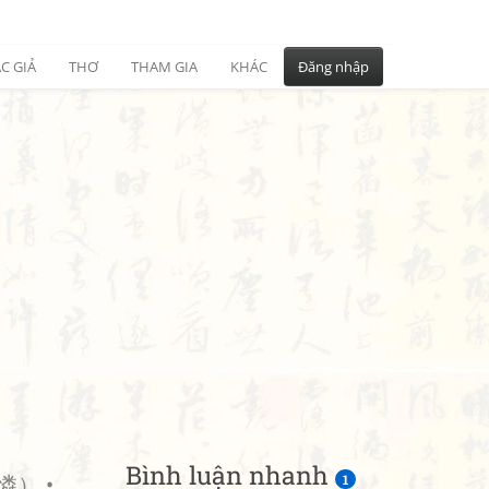
C GIẢ
THƠ
THAM GIA
KHÁC
Đăng nhập
Bình luận nhanh
） •
1