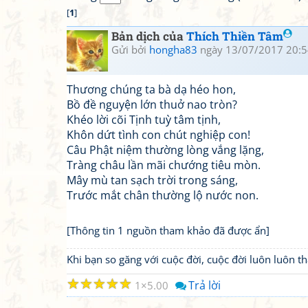
[
1
]
Bản dịch của
Thích Thiền Tâm
Gửi bởi
hongha83
ngày 13/07/2017 20:5
Thương chúng ta bà dạ héo hon,
Bồ đề nguyện lớn thuở nao tròn?
Khéo lời cõi Tịnh tuỳ tâm tịnh,
Khôn dứt tình con chút nghiệp con!
Câu Phật niệm thường lòng vắng lặng,
Tràng châu lần mãi chướng tiêu mòn.
Mây mù tan sạch trời trong sáng,
Trước mắt chân thường lộ nước non.
[Thông tin 1 nguồn tham khảo đã được ẩn]
Khi bạn so găng với cuộc đời, cuộc đời luôn luôn 
☆
☆
☆
☆
☆
Trả lời
1
5.00