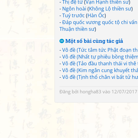
-
Thị đệ tử
(
Vạn Hạnh thiền sư
)
-
Ngôn hoài
(
Không Lộ thiền sư
)
-
Tuý trước
(
Hàn Ốc
)
-
Đáp quốc vương quốc tộ chi vấn
Thuận thiền sư
)
Một số bài cùng tác giả
-
Vô đề (Tức tâm tức Phật đoạn thi
-
Vô đề (Nhất tự phiêu bồng thiệ
-
Vô đề (Tảo đầu thanh thái vi thê 
-
Vô đề (Kim ngân cung khuyết thá
-
Vô đề (Tịnh thổ chân vi bất tử h
Đăng bởi
hongha83
vào 12/07/2017