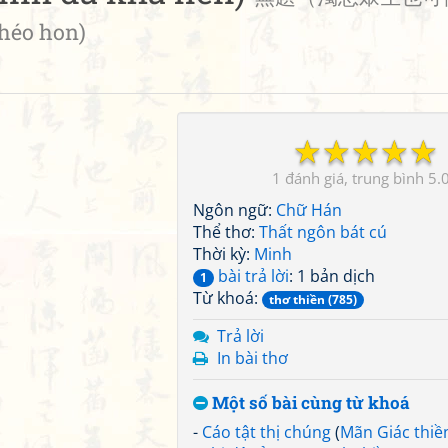
héo hon)
☆
☆
☆
☆
☆
1
5.
Ngôn ngữ:
Chữ Hán
Thể thơ:
Thất ngôn bát cú
Thời kỳ:
Minh
bài trả lời
: 1 bản dịch
1
Từ khoá:
thơ thiền (785)
Trả lời
In bài thơ
Một số bài cùng từ khoá
-
Cáo tật thị chúng
(
Mãn Giác thiề