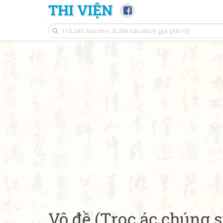
THI VIỆN
Vô đề (Trọc ác chúng s