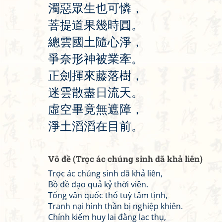
濁
惡
眾
生
也
可
憐
，
菩
提
道
果
幾
時
圓
。
總
雲
國
土
隨
心
淨
，
爭
奈
形
神
被
業
牽
。
正
劍
揮
來
藤
落
樹
，
迷
雲
散
盡
日
流
天
。
虛
空
畢
竟
無
遮
障
，
淨
土
滔
滔
在
目
前
。
Vô đề (Trọc ác chúng sinh dã khả liên)
Trọc ác chúng sinh dã khả liên,
Bồ đề đạo quả kỷ thời viên.
Tổng vân quốc thổ tuỳ tâm tịnh,
Tranh nại hình thần bị nghiệp khiên.
Chính kiếm huy lai đằng lạc thụ,