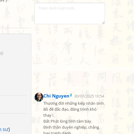
00
Chi Nguyen
30/07/2025 10:54
Thương đời những kiếp nhân sinh.

Bồ đề đắc đạo, đăng trình khó 
thay !.

Đất Phật lòng tĩnh tâm bày.

Định thần duyên nghiệp, chẳng 
n sư
)
hay tranh dành.
