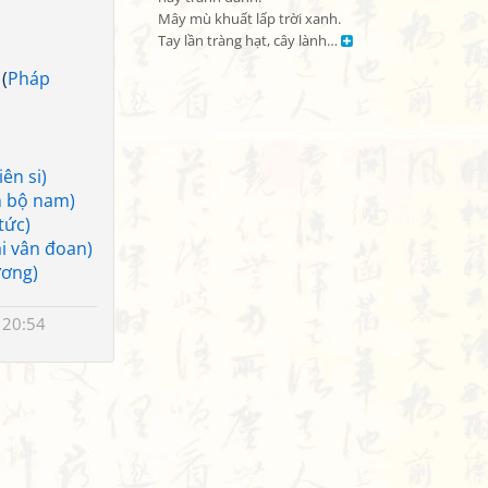
Mây mù khuất lấp trời xanh.

Tay lần tràng hạt, cây lành… 
(
Pháp
ên si)
m bộ nam)
tức)
i vân đoan)
ương)
 20:54