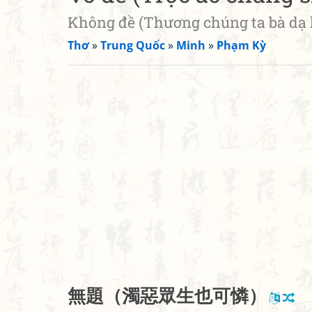
Không đề (Thương chúng ta bà dạ 
Thơ
»
Trung Quốc
»
Minh
»
Phạm Kỳ
無
題
（
濁
惡
眾
生
也
可
憐
）