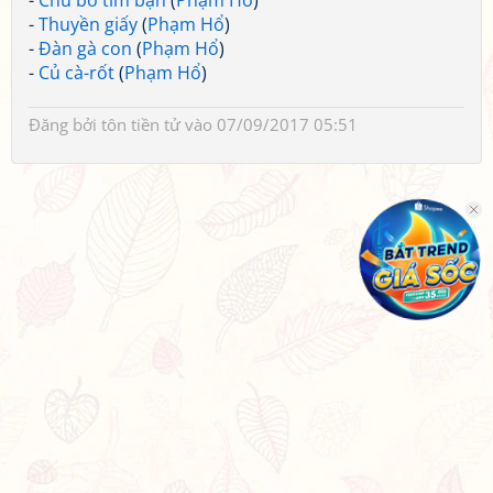
-
Chú bò tìm bạn
(
Phạm Hổ
)
-
Thuyền giấy
(
Phạm Hổ
)
-
Đàn gà con
(
Phạm Hổ
)
-
Củ cà-rốt
(
Phạm Hổ
)
Đăng bởi
tôn tiền tử
vào 07/09/2017 05:51