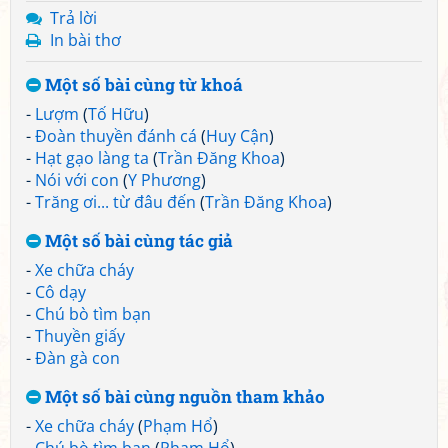
Trả lời
In bài thơ
Một số bài cùng từ khoá
-
Lượm
(
Tố Hữu
)
-
Đoàn thuyền đánh cá
(
Huy Cận
)
-
Hạt gạo làng ta
(
Trần Đăng Khoa
)
-
Nói với con
(
Y Phương
)
-
Trăng ơi... từ đâu đến
(
Trần Đăng Khoa
)
Một số bài cùng tác giả
-
Xe chữa cháy
-
Cô dạy
-
Chú bò tìm bạn
-
Thuyền giấy
-
Đàn gà con
Một số bài cùng nguồn tham khảo
-
Xe chữa cháy
(
Phạm Hổ
)