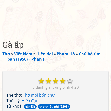
Gà ấp
Thơ
»
Việt Nam
»
Hiện đại
»
Phạm Hổ
»
Chú bò tìm
bạn (1956)
»
Phần I
☆
☆
☆
☆
☆
5
4.20
Thể thơ:
Thơ mới bốn chữ
Thời kỳ:
Hiện đại
Từ khoá:
gà (43)
thơ thiếu nhi (2203)