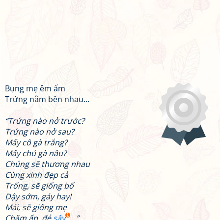
Bụng mẹ êm ấm
Trứng nằm bên nhau...
“Trứng nào nở trước?
Trứng nào nở sau?
Mấy cô gà trắng?
Mấy chú gà nâu?
Chúng sẽ thương nhau
Cùng xinh đẹp cả
Trống, sẽ giống bố
Dậy sớm, gáy hay!
Mái, sẽ giống mẹ
Chăm ấp, đẻ
sây
...”