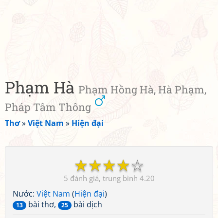
Phạm Hà
Phạm Hồng Hà, Hà Phạm,
Pháp Tâm Thông
Thơ
»
Việt Nam
»
Hiện đại
☆
☆
☆
☆
☆
5
4.20
Nước:
Việt Nam
(
Hiện đại
)
bài thơ,
bài dịch
13
25