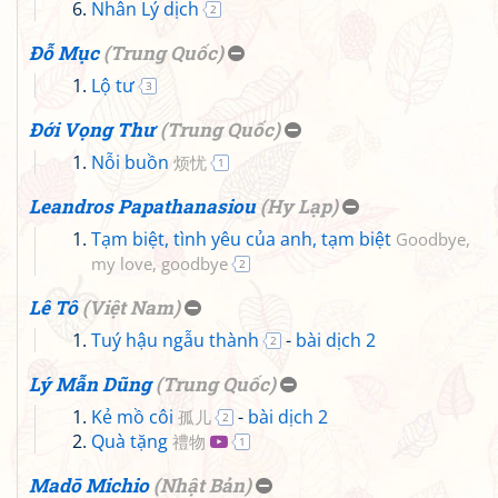
Nhân Lý dịch
2
Đỗ Mục
(
Trung Quốc
)
Lộ tư
3
Đới Vọng Thư
(
Trung Quốc
)
Nỗi buồn
烦忧
1
Leandros Papathanasiou
(
Hy Lạp
)
Tạm biệt, tình yêu của anh, tạm biệt
Goodbye,
my love, goodbye
2
Lê Tô
(
Việt Nam
)
Tuý hậu ngẫu thành
-
bài dịch 2
2
Lý Mẫn Dũng
(
Trung Quốc
)
Kẻ mồ côi
-
bài dịch 2
孤儿
2
Quà tặng
禮物
1
Madō Michio
(
Nhật Bản
)