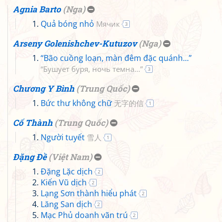
Agnia Barto
(
Nga
)
Quả bóng nhỏ
Мячик
3
Arseny Golenishchev-Kutuzov
(
Nga
)
“Bão cuồng loạn, màn đêm đặc quánh...”
“Бушует буря, ночь темна...”
3
Chương Y Bình
(
Trung Quốc
)
Bức thư không chữ
无字的信
1
Cố Thành
(
Trung Quốc
)
Người tuyết
雪人
1
Đặng Đề
(
Việt Nam
)
Đặng Lặc dịch
2
Kiến Vũ dịch
2
Lạng Sơn thành hiểu phát
2
Lăng San dịch
2
Mạc Phủ doanh vãn trú
2