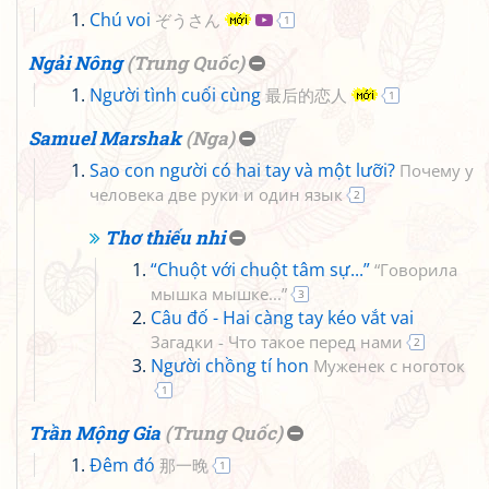
Chú voi
ぞうさん
1
Ngải Nông
(
Trung Quốc
)
Người tình cuối cùng
最后的恋人
1
Samuel Marshak
(
Nga
)
Sao con người có hai tay và một lưỡi?
Почему у
человека две руки и один язык
2
Thơ thiếu nhi
“Chuột với chuột tâm sự...”
“Говорила
мышка мышке...”
3
Câu đố - Hai càng tay kéo vắt vai
Загадки - Что такое перед нами
2
Người chồng tí hon
Муженек с ноготок
1
Trần Mộng Gia
(
Trung Quốc
)
Đêm đó
那一晚
1