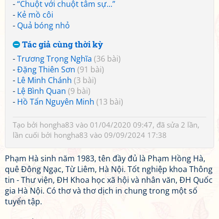
-
“Chuột với chuột tâm sự...”
-
Kẻ mồ côi
-
Quả bóng nhỏ
Tác giả cùng thời kỳ
-
Trương Trọng Nghĩa
(36 bài)
-
Đặng Thiên Sơn
(91 bài)
-
Lê Minh Chánh
(3 bài)
-
Lệ Bình Quan
(9 bài)
-
Hồ Tấn Nguyên Minh
(13 bài)
Tạo bởi
hongha83
vào 01/04/2020 09:47, đã sửa 2 lần,
lần cuối bởi
hongha83
vào 09/09/2024 17:38
Phạm Hà sinh năm 1983, tên đầy đủ là Phạm Hồng Hà,
quê Đông Ngạc, Từ Liêm, Hà Nội. Tốt nghiệp khoa Thông
tin - Thư viện, ĐH Khoa học xã hội và nhân văn, ĐH Quốc
gia Hà Nội. Có thơ và thơ dịch in chung trong một số
tuyển tập.