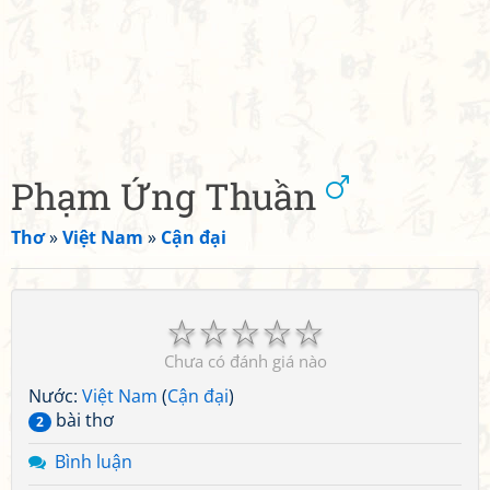
Phạm Ứng Thuần
Thơ
»
Việt Nam
»
Cận đại
☆
☆
☆
☆
☆
Chưa có đánh giá nào
Nước:
Việt Nam
(
Cận đại
)
bài thơ
2
Bình luận