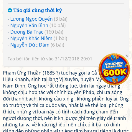
Tác giả cùng thời kỳ
-
Lương Ngọc Quyến
(3 bài)
-
Nguyễn Văn Bình
(10 bài)
-
Dương Bá Trạc
(160 bài)
-
Nguyễn Khắc Niêm
(1 bài)
-
Nguyễn Đức Đàm
(6 bài)
Tạo bởi
tôn tiền tử
vào 31/12/2018 20:01
Phạm Ứng Thuần (1885-?) tục hay gọi là Cả Thuần, tự
Hiếu Khanh, sinh tại làng Vị Xuyên, huyện Mỹ Lộc, tỉnh
Nam Định. Ông học rất thông tuệ, tính lại ngay thẳng
không chịu hợp tác với chính quyền Pháp, chỉ ưa sống
đời thanh bạch, không cầu xin gì, không phiền luỵ ai. Ông
sở trường về thi ca quốc văn, nhất là về thể loại phúng
thích, nhưng vì loại này có tính cách đụng chạm đến
người đương thời, nên ít khi được ghi trên giấy để tránh
những tai vạ về khẩu nghiệp, nên chỉ có ít bài có dính
dáng đến những nhân vật tiếng tăm hay tai tiếng là được