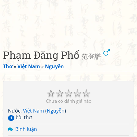
Phạm Đăng Phổ
笵登譜
Thơ
»
Việt Nam
»
Nguyễn
☆
☆
☆
☆
☆
Chưa có đánh giá nào
Nước:
Việt Nam
(
Nguyễn
)
bài thơ
1
Bình luận