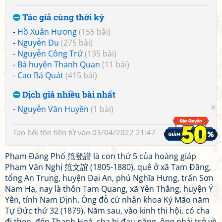
Tác giả cùng thời kỳ
-
Hồ Xuân Hương
(155 bài)
-
Nguyễn Du
(275 bài)
-
Nguyễn Công Trứ
(135 bài)
-
Bà huyện Thanh Quan
(11 bài)
-
Cao Bá Quát
(415 bài)
Dịch giả nhiều bài nhất
-
Nguyễn Văn Huyền
(1 bài)
Tạo bởi
tôn tiền tử
vào 03/04/2022 21:47
Phạm Đăng Phổ 笵登譜 là con thứ 5 của hoàng giáp
Phạm Văn Nghị 笵文誼 (1805-1880), quê ở xã Tam Đăng,
tổng An Trung, huyện Đại An, phủ Nghĩa Hưng, trấn Sơn
Nam Hạ, nay là thôn Tam Quang, xã Yên Thắng, huyện Ý
Yên, tỉnh Nam Định. Ông đỗ cử nhân khoa Kỷ Mão năm
Tự Đức thứ 32 (1879). Năm sau, vào kinh thi hội, có cha
đi theo, đến Thanh Hoá, cha bị đau nặng, ông phải trở về