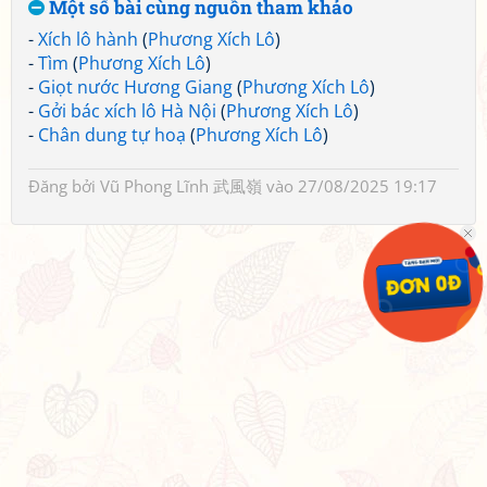
Một số bài cùng nguồn tham khảo
-
Xích lô hành
(
Phương Xích Lô
)
-
Tìm
(
Phương Xích Lô
)
-
Giọt nước Hương Giang
(
Phương Xích Lô
)
-
Gởi bác xích lô Hà Nội
(
Phương Xích Lô
)
-
Chân dung tự hoạ
(
Phương Xích Lô
)
Đăng bởi
Vũ Phong Lĩnh 武風嶺
vào 27/08/2025 19:17