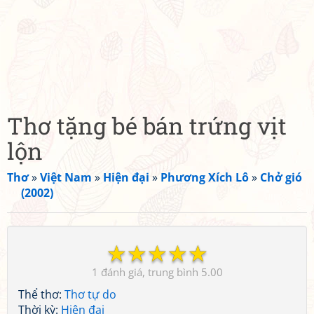
Thơ tặng bé bán trứng vịt
lộn
Thơ
»
Việt Nam
»
Hiện đại
»
Phương Xích Lô
»
Chở gió
(2002)
☆
☆
☆
☆
☆
1
5.00
Thể thơ:
Thơ tự do
Thời kỳ:
Hiện đại