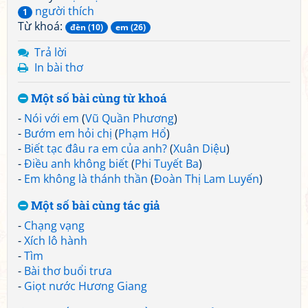
người thích
1
Từ khoá:
đèn (10)
em (26)
Trả lời
In bài thơ
Một số bài cùng từ khoá
-
Nói với em
(
Vũ Quần Phương
)
-
Bướm em hỏi chị
(
Phạm Hổ
)
-
Biết tạc đâu ra em của anh?
(
Xuân Diệu
)
-
Điều anh không biết
(
Phi Tuyết Ba
)
-
Em không là thánh thần
(
Đoàn Thị Lam Luyến
)
Một số bài cùng tác giả
-
Chạng vạng
-
Xích lô hành
-
Tìm
-
Bài thơ buổi trưa
-
Giọt nước Hương Giang