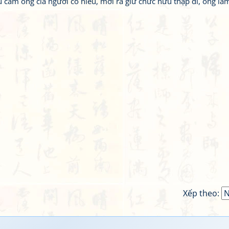
 cảm ông clà người có hiếu, mời ra giữ chức hữu thập di, ông làm
Xếp theo: