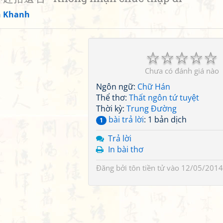
n Khanh
☆
☆
☆
☆
☆
Chưa có đánh giá nào
Ngôn ngữ:
Chữ Hán
Thể thơ:
Thất ngôn tứ tuyệt
Thời kỳ:
Trung Đường
bài trả lời
: 1 bản dịch
1
Trả lời
In bài thơ
Đăng bởi
tôn tiền tử
vào 12/05/2014