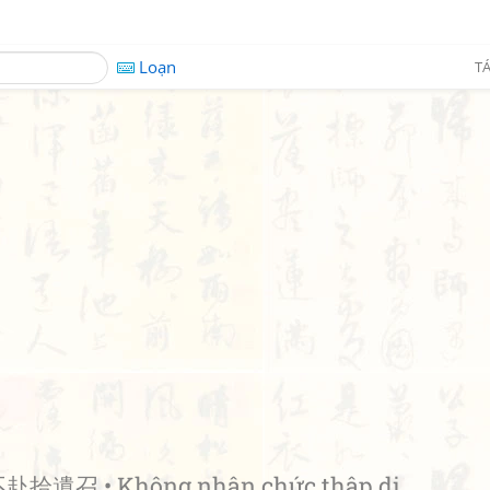
Loạn
TÁ
赴拾遺召 • Không nhận chức thập di