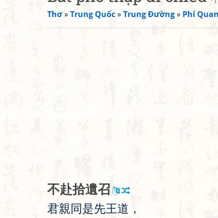
Thơ
»
Trung Quốc
»
Trung Đường
»
Phí Qua
不
赴
拾
遺
召
君
親
同
是
先
王
道
，