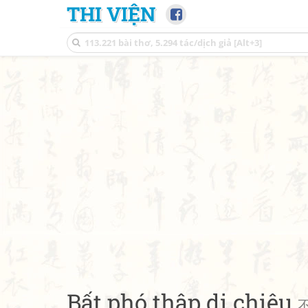
THI VIỆN
Bất phó thập di chiêu
不