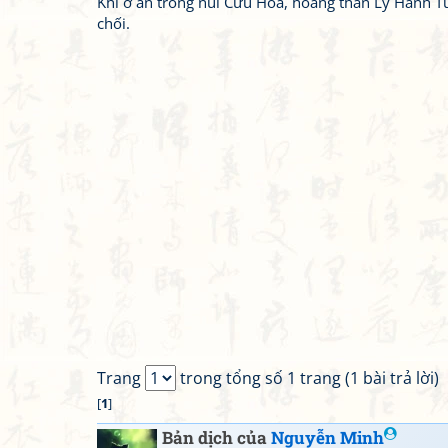
Khi ở ẩn trong núi Cửu Hoa, hoàng thân Lý Hành Tu
chối.
Trang
trong tổng số 1 trang (1 bài trả lời)
[
1
]
Bản dịch của
Nguyễn Minh