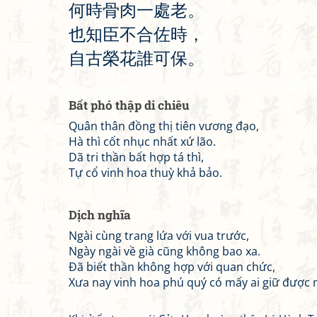
何
時
骨
肉
一
處
老
。
也
知
臣
不
合
佐
時
，
自
古
榮
花
誰
可
保
。
Bất phó thập di chiêu
Quân thân đồng thị tiên vương đạo,
Hà thì cốt nhục nhất xứ lão.
Dã tri thần bất hợp tá thì,
Tự cổ vinh hoa thuỳ khả bảo.
Dịch nghĩa
Ngài cùng trang lứa với vua trước,
Ngày ngài về già cũng không bao xa.
Đã biết thần không hợp với quan chức,
Xưa nay vinh hoa phú quý có mấy ai giữ được 