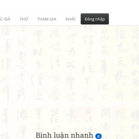
C GIẢ
THƠ
THAM GIA
KHÁC
Đăng nhập
Bình luận nhanh
0