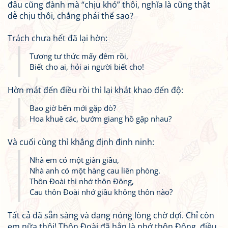
đâu cũng đành mà “chịu khó” thôi, nghĩa là cũng thật
dễ chịu thôi, chẳng phải thế sao?
Trách chưa hết đã lại hờn:
Tương tư thức mấy đêm rồi,
Biết cho ai, hỏi ai người biết cho!
Hờn mát đến điều rồi thì lại khát khao đến độ:
Bao giờ bến mới gặp đò?
Hoa khuê các, bướm giang hồ gặp nhau?
Và cuối cùng thì khẳng định đinh ninh:
Nhà em có một giàn giầu,
Nhà anh có một hàng cau liên phòng.
Thôn Đoài thì nhớ thôn Đông,
Cau thôn Đoài nhớ giầu không thôn nào?
Tất cả đã sẵn sàng và đang nóng lòng chờ đợi. Chỉ còn
em nữa thôi! Thôn Đoài đã hẳn là nhớ thôn Đông, điều