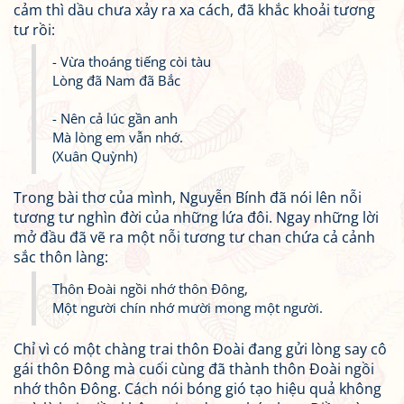
cảm thì dầu chưa xảy ra xa cách, đã khắc khoải tương
tư rồi:
- Vừa thoáng tiếng còi tàu
Lòng đã Nam đã Bắc
- Nên cả lúc gần anh
Mà lòng em vẫn nhớ.
(Xuân Quỳnh)
Trong bài thơ của mình, Nguyễn Bính đã nói lên nỗi
tương tư nghìn đời của những lứa đôi. Ngay những lời
mở đầu đã vẽ ra một nỗi tương tư chan chứa cả cảnh
sắc thôn làng:
Thôn Đoài ngồi nhớ thôn Đông,
Một người chín nhớ mười mong một người.
Chỉ vì có một chàng trai thôn Đoài đang gửi lòng say cô
gái thôn Đông mà cuối cùng đã thành thôn Đoài ngồi
nhớ thôn Đông. Cách nói bóng gió tạo hiệu quả không