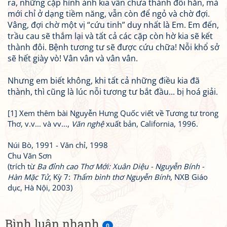
ra, những cặp hình ảnh kia vẫn chưa thành đôi hẳn, mà
mới chỉ ở dạng tiềm năng, vẫn còn để ngỏ và chờ đợi.
Vâng, đợi chờ một vị “cứu tinh” duy nhất là Em. Em đến,
trầu cau sẽ thắm lại và tất cả các cặp còn hờ kia sẽ kết
thành đôi. Bệnh tương tư sẽ được cứu chữa! Nỗi khổ sở
sẽ hết giày vò! Vân vân và vân vân.
Nhưng em biết không, khi tất cả những điều kia đã
thành, thì cũng là lúc nỗi tương tư bắt đầu... bị hoá giải.
[1] Xem thêm bài Nguyễn Hưng Quốc viết về Tương tư trong
Thơ, v.v... và vv...,
Văn nghệ
xuất bản, California, 1996.
Núi Bò, 1991 - Văn chỉ, 1998
Chu Văn Sơn
(trích từ
Ba đỉnh cao Thơ Mới: Xuân Diệu - Nguyễn Bính -
Hàn Mặc Tử
, Kỳ 7:
Thẩm bình thơ Nguyễn Bính
, NXB Giáo
dục, Hà Nội, 2003)
Bình luận nhanh
0