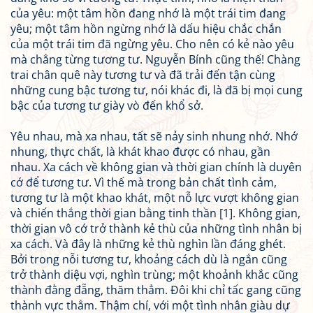
của yêu: một tâm hồn đang nhớ là một trái tim đang
yêu; một tâm hồn ngừng nhớ là dấu hiệu chắc chắn
của một trái tim đã ngừng yêu. Cho nên có kẻ nào yêu
mà chẳng từng tương tư. Nguyễn Bính cũng thế! Chàng
trai chân quê này tương tư và đã trải đến tận cùng
những cung bậc tương tư, nói khác đi, là đã bị mọi cung
bậc của tương tư giày vò đến khổ sở.
Yêu nhau, mà xa nhau, tất sẽ nảy sinh nhung nhớ. Nhớ
nhung, thực chất, là khát khao được có nhau, gần
nhau. Xa cách về không gian và thời gian chính là duyên
cớ để tương tư. Vì thế mà trong bản chất tình cảm,
tương tư là một khao khát, một nỗ lực vượt không gian
và chiến thắng thời gian bằng tinh thần [1]. Không gian,
thời gian vô cớ trở thành kẻ thù của những tình nhân bị
xa cách. Và đây là những kẻ thù nghìn lần đáng ghét.
Bởi trong nỗi tương tư, khoảng cách dù là ngắn cũng
trở thành diệu vợi, nghìn trùng; một khoảnh khắc cũng
thành đằng đẵng, thăm thẳm. Đôi khi chỉ tấc gang cũng
thành vực thẳm. Thậm chí, với một tình nhân giàu dự