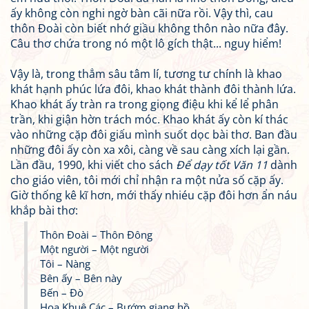
ấy không còn nghi ngờ bàn cãi nữa rồi. Vậy thì, cau
thôn Đoài còn biết nhớ giầu không thôn nào nữa đây.
Câu thơ chứa trong nó một lô gích thật... nguy hiểm!
Vậy là, trong thẳm sâu tâm lí, tương tư chính là khao
khát hạnh phúc lứa đôi, khao khát thành đôi thành lứa.
Khao khát ấy tràn ra trong giọng điệu khi kể lể phân
trần, khi giận hờn trách móc. Khao khát ấy còn kí thác
vào những cặp đôi giấu mình suốt dọc bài thơ. Ban đầu
những đôi ấy còn xa xôi, càng về sau càng xích lại gần.
Lần đầu, 1990, khi viết cho sách
Để dạy tốt Văn 11
dành
cho giáo viên, tôi mới chỉ nhận ra một nửa số cặp ấy.
Giờ thống kê kĩ hơn, mới thấy nhiéu cặp đôi hơn ẩn náu
khắp bài thơ:
Thôn Đoài – Thôn Đông
Một người – Một người
Tôi – Nàng
Bên ấy – Bên này
Bến – Đò
Hoa Khuê Các – Bướm giang hồ