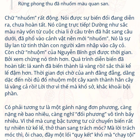
Rừng phong thu đã nhuốm màu quan san.
Chữ “nhuốm” rất động. Nói được sự biến đổi đang diễn
ra, chưa hoàn tất. Nó cũng trực tiếp! Dường như sắc
màu này vốn từ cuộc chia li ở câu trên đã hắt sang câu
dưới, đã phổ vào cảnh vật nên mới “nhuốm”. Nó là sự
lây lan từ tinh thần con người xâm nhập vào cây cỏ.
Còn chữ “nhuộm” của Nguyễn Bính gợi được thời gian.
Bởi xem chừng nó tĩnh hơn. Quá trình diễn biến đã
hoàn tất: lá xanh đã biến thành lá vàng rồi! sắc thái kể
lể đậm hơn. Thời gian đợi chờ của anh đằng đẵng, dằng
dặc đến nồi đủ đổ nhuộm một cây xanh thành hẳn cây
lá vàng cả rồi! Lời thơ vì thế mà khổ sở, khắc khoải bội
phần.
Có phải tương tư là một gánh nặng đơn phương, càng
nặng nề bao nhiêu, càng nghĩ “đối phương” vô tình bấy
nhiêu. Vì thế mà cung bậc tương tư cứ chuyển biến rất
tự nhiên từ kể lể, thở than sang trách móc? Mà lời trách
móc thì, ôi chao, đầy một lối “quy kết” khó mà “chạy tội”