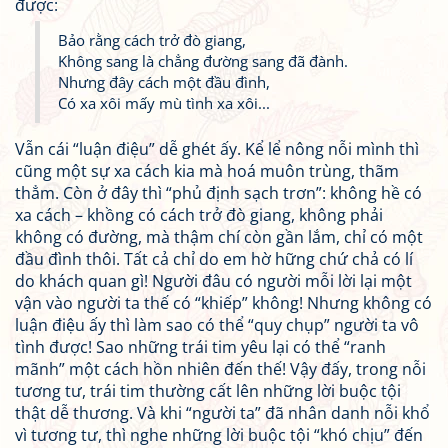
được:
Bảo rằng cách trở đò giang,
Không sang là chẳng đường sang đã đành.
Nhưng đây cách một đầu đình,
Có xa xôi mấy mù tình xa xôi...
Vẫn cái “luận điệu” dễ ghét ấy. Kể lể nông nỗi mình thì
cũng một sự xa cách kia mà hoá muôn trùng, thãm
thẳm. Còn ở đây thì “phủ định sạch trơn”: không hề có
xa cách – khồng có cách trở đò giang, không phải
không có đường, mà thậm chí còn gần lắm, chỉ có một
đầu đình thôi. Tất cả chỉ do em hờ hững chứ chả có lí
do khách quan gì! Người đâu có người mỗi lời lại một
vận vào người ta thế có “khiếp” không! Nhưng không có
luận điệu ấy thì làm sao có thể “quy chụp” người ta vô
tình được! Sao những trái tim yêu lại có thể “ranh
mãnh” một cách hồn nhiên đến thế! Vậy đấy, trong nỗi
tương tư, trái tim thường cất lên những lời buộc tội
thật dễ thương. Và khi “người ta” đã nhân danh nỗi khổ
vì tương tư, thì nghe những lời buộc tội “khó chịu” đến