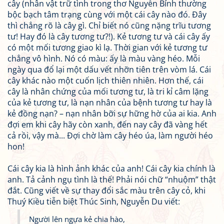
cây (nhân vật trữ tình trong thơ Nguyễn Bính thường
bộc bạch tâm trạng cùng với một cái cây nào đó. Đây
thì chẳng rõ là cây gì. Chỉ biết nó cũng nặng trĩu tương
tư! Hay đó là cây tương tư?!). Kẻ tương tư và cái cây ấy
có một mối tương giao kì lạ. Thời gian với kẻ tương tư
chẳng vô hình. Nó có màu: ấy là màu vàng héo. Mỗi
ngày qua đổ lại một dấu vết nhỡn tiên trên vòm lá. Cái
cây khác nào một cuốn lịch thiên nhiên. Hơn thế, cái
cây là nhân chứng của mối tương tư, là tri kỉ câm lặng
của kẻ tương tư, là nạn nhân của bệnh tương tư hay là
kẻ đồng nạn? – nạn nhân bỡi sự hững hờ của ai kia. Anh
đợi em khi cây hãy còn xanh, đến nay cây đã vàng hết
cả rồi, vậy mà... Đợi chờ làm cây héo úa, làm người héo
hon!
Cái cây kia là hình ảnh khác của anh! Cái cây kia chính là
anh. Tả cảnh ngụ tình là thế! Phải nói chữ “nhuộm” thật
đắt. Cũng viết về sự thay đổi sắc màu trên cây cỏ, khi
Thuý Kiều tiễn biệt Thúc Sinh, Nguyễn Du viết:
Người lên ngựa kẻ chia hào,