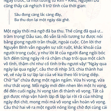
Ngày trước, tả mối tương tư Kim – Kiều, Nguyễn Du
cũng thấy cái nghịch lí trữ tình của thời gian:
Sầu đong càng lắc càng đầy,
Ba thu dọn lại một ngày dài ghê.
Một ngày thôi mà ngỡ đã ba thu. Thế cũng đã quá ư...
trầm trọng! Dẫu sao, đó vẫn là nỗi tương tư được nói
bằng giọng người trần thuật, ngoài cuộc. Còn lời thơ
Nguyễn Bính vẫn nguyên sự sốt ruột, khắc khoải của
người trong cuộc, y như lời lẽ của người đang ngồi bóc
lịch đếm từng ngày rề rà chậm chạp trôi qua một cách
vô tình, thậm chí như cố tình trêu ngươi vậy! “Ngày qua
ngày lại qua ngày”, câu thơ di nhịp 3/3, chia thành hai
vế, vế này là sự lặp lại của vế kia theo lối trùng diệp.
Chữ “lại” chứa đựng một ngán ngẩm. Vừa hi vọng, vừa
như thất vọng. Mỗi ngày mới đến nhen lên một hi vọng,
để đến cuối ngày, hi vọng tàn đi thành vô vọng. Tất cả
gợi được nhịp vận hành lặp đi lặp lại rời rã của những
ngày đợi chờ, mong mỏi mà vô vọng vẫn hoàn vô vọng.
Câu thứ hai vẽ ra một người nóng lòng chờ đợi cùng cái