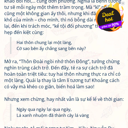
khao đòi hỏi,... cũng đơn phương. Nghĩa là bệnh tương
tư sẽ mỗi ngày một thêm trầm trọng. Mà “kì” nhất là,
cũng một không gian ấy thôi, nhưng khi đã kể lể nỗi
khổ của mình – cho mình, thì nó bỗng dài ra vô tận, trái
lại, đến khi trách móc, “kể tội đối phương” thì nó lại thu
hẹp đến kiệt cùng:
Hai thôn chung lại một làng,
Cớ sao bên ấy chẳng sang bên này?
Mở ra, “Thôn Đoài ngồi nhớ thôn Đông”, tưởng chừng
nghìn trùng cách trở. Đến đây, té ra sự cách trở đã
hoàn toàn triệt tiêu: tuy hai thôn nhưng thực ra chỉ có
một làng. Quái lạ thay là tâm lí tương tư! Khoảng cách
có vậy mà khéo co giãn, biến hoá làm sao!
Nhưng xem chừng, hay nhất vẫn là sự kể lể về thời gian:
Ngày qua ngày lại qua ngày,
Lá xanh nhuộm đã thành cây lá vàng