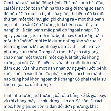
Giời hoá ra là hai kẻ đồng bệnh. Thế mà chưa hết đâu,
cái tôi này còn toan tính hạ thấp cả giời trong so sánh
đó nữa. “Gió mưa là bệnh của giời”, thì bệnh đó là môt
thứ tật, một thói hư, giời giở chứng ra – một thứ bệnh
nội sinh có sẵn! Còn “Tương tư là bệnh của tôi yêu
nàng” thì là căn bệnh mắc phải do “ngoại nhập”. Từ
ngày yêu nàng, tôi mới mắc bệnh này. Coi tương tư là
một thứ “bệnh”, mới kể lể được những khổ sở của cái
tôi mang bệnh. Mà bệnh này đã mắc thì... phi em vô
phương cứu chữa. Trong câu thơ, thấy có cái giọng
chấp nhận một thực tế, một quy luật tất yếu không
cưỡng lại nổi. Cái tôi hiện ra vừa như một tình nhân
đắm đuối vừa như một nạn nhân tự nguyện rước bệnh,
rước khổ sở vào thân. Có phải khi yêu, lời chân thành
nào cũng hoá khôn ngoan thế chăng? Có phải thế là sự
khôn ngoan... dễ thương?
Hình như tương tư thường bắt đầu bằng kể lể, giãi bày,
và rồi chẳng mấy ai chịu dừng lại ở đó. Sẽ còn là trách
móc, hờn giận, sẽ còn là dằn dỗi đơn phương, khát