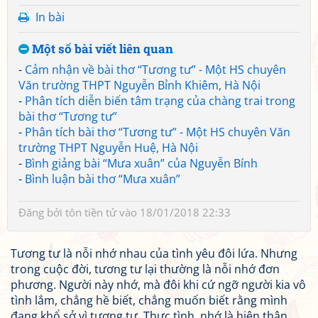
In bài
Một số bài viết liên quan
-
Cảm nhận về bài thơ “Tương tư” - Một HS chuyên
Văn trường THPT Nguyễn Bỉnh Khiêm, Hà Nội
-
Phân tích diễn biến tâm trạng của chàng trai trong
bài thơ “Tương tư”
-
Phân tích bài thơ “Tương tư” - Một HS chuyên Văn
trường THPT Nguyễn Huệ, Hà Nội
-
Bình giảng bài “Mưa xuân” của Nguyễn Bính
-
Bình luận bài thơ “Mưa xuân”
Đăng bởi
tôn tiền tử
vào 18/01/2018 22:33
Tương tư là nỗi nhớ nhau của tình yêu đôi lứa. Nhưng
trong cuộc đời, tương tư lại thường là nỗi nhớ đơn
phương. Người này nhớ, mà đôi khi cứ ngỡ người kia vô
tình lắm, chẳng hề biết, chẳng muốn biết rằng mình
đang khổ sở vì tương tư. Thực tình, nhớ là hiện thân