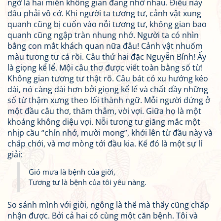
ngờ là hai miền không gian đang nhớ nhau. Điều này
đâu phải vô cớ. Khi người ta tương tư, cảnh vật xung
quanh cũng bị cuốn vào nỗi tương tư, không gian bao
quanh cũng ngập tràn nhung nhớ. Người ta có nhìn
bằng con mắt khách quan nữa đâu! Cảnh vật nhuốm
màu tương tư cả rồi. Câu thứ hai đặc Nguyễn Bính! Ấy
là giọng kể lể. Mội câu thơ được viết toàn bằng số từ!
Không gian tương tư thật rõ. Câu bát có xu hướng kéo
dài, nó càng dài hơn bởi giọng kể lể và chất đầy những
số từ thậm xưng theo lối thành ngữ. Mỗi người đứng ở
một đầu câu thơ, thăm thẳm, vời vợi. Giữa họ là một
khoảng không diệu vợi. Nỗi tương tư giăng mắc một
nhịp cầu “chín nhớ, mười mong”, khởi lên từ đầu này và
chấp chới, và mơ mòng tới đầu kia. Kế đó là một sự lí
giải:
Gió mưa là bệnh của giời,
Tương tư là bệnh của tôi yêu nàng.
So sánh mình với giời, ngông là thế mà thấy cũng chấp
nhận được. Bởi cả hai có cùng một căn bệnh. Tôi và