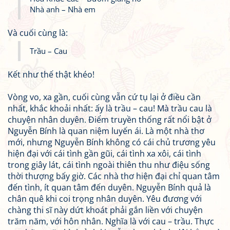
Nhà anh – Nhà em
Và cuối cùng là:
Trầu – Cau
Kết như thế thật khéo!
Vòng vo, xa gần, cuối cùng vẫn cứ tụ lại ở điều cần
nhất, khắc khoải nhất: ấy là trầu – cau! Mà trầu cau là
chuyện nhân duyên. Điểm truyền thống rất nổi bật ở
Nguyễn Bính là quan niệm luyến ái. Là một nhà thơ
mới, nhưng Nguyễn Bính không có cái chủ trương yêu
hiện đại với cái tình gần gũi, cái tình xa xôi, cái tình
trong giây lát, cái tình ngoài thiên thu như điệu sống
thời thượng bấy giờ. Các nhà thơ hiện đại chỉ quan tâm
đến tình, ít quan tâm đến duyên. Nguyễn Bính quả là
chân quê khi coi trọng nhân duyên. Yêu đương với
chàng thi sĩ này dứt khoát phải gắn liền với chuyện
trăm năm, với hôn nhân. Nghĩa là với cau – trầu. Thực