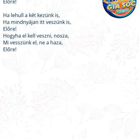
Előre!
Ha lehull a két kezünk is,
Ha mindnyájan itt veszünk is,
Előre!
Hogyha el kell veszni, nosza,
Mi vesszünk el, ne a haza,
Előre!