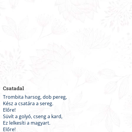
Csatadal
Trombita harsog, dob pereg,
Kész a csatára a sereg.
Előre!
Süvít a golyó, cseng a kard,
Ez lelkesíti a magyart.
Előre!