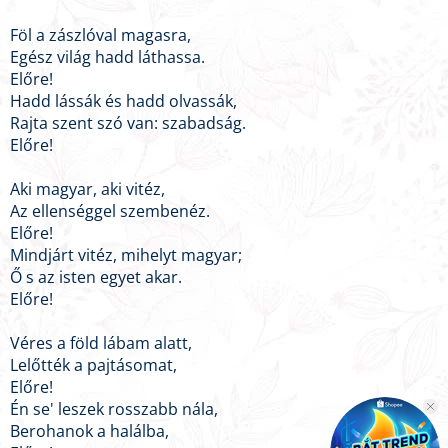
Föl a zászlóval magasra,
Egész világ hadd láthassa.
Előre!
Hadd lássák és hadd olvassák,
Rajta szent szó van: szabadság.
Előre!
Aki magyar, aki vitéz,
Az ellenséggel szembenéz.
Előre!
Mindjárt vitéz, mihelyt magyar;
Ő s az isten egyet akar.
Előre!
Véres a föld lábam alatt,
Lelőtték a pajtásomat,
Előre!
Én se' leszek rosszabb nála,
Berohanok a halálba,