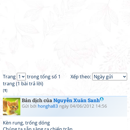
Trang
trong tổng số 1
Xếp theo:
trang (1 bài trả lời)
[
1
]
Bản dịch của
Nguyễn Xuân Sanh
Gửi bởi
hongha83
ngày 04/06/2012 14:56
Kèn rung, trống dóng
Chúng ta sẵn sàng ra chiến trận