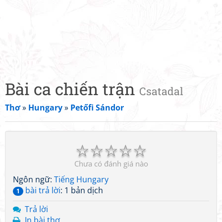
Bài ca chiến trận
Csatadal
Thơ
»
Hungary
»
Petőfi Sándor
☆
☆
☆
☆
☆
Chưa có đánh giá nào
Ngôn ngữ:
Tiếng Hungary
bài trả lời
: 1 bản dịch
1
Trả lời
In bài thơ