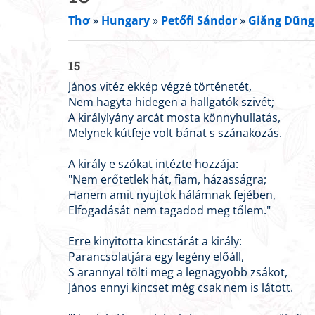
Thơ
»
Hungary
»
Petőfi Sándor
»
Giăng Dũng 
15
János vitéz ekkép végzé történetét,
Nem hagyta hidegen a hallgatók szivét;
A királylyány arcát mosta könnyhullatás,
Melynek kútfeje volt bánat s szánakozás.
A király e szókat intézte hozzája:
"Nem erőtetlek hát, fiam, házasságra;
Hanem amit nyujtok hálámnak fejében,
Elfogadását nem tagadod meg tőlem."
Erre kinyitotta kincstárát a király:
Parancsolatjára egy legény előáll,
S arannyal tölti meg a legnagyobb zsákot,
János ennyi kincset még csak nem is látott.