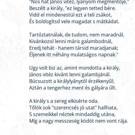
"Nos hát János vitéz, lyányom megmentője,"
Beszélt a király, "ez legyen tetted bére.
Vidd el mindenestül ezt a teli zsákot,
És boldogítsd vele magadat s mátkádat.
Tartóztatnálak, de tudom, nem maradnál,
Kivánkozol lenni máris galambodnál,
Eredj tehát - hanem társid maradjanak;
Éljenek itt néhány mulatságos napnak."
Ugy volt biz az, amint mondotta a király,
János vitéz kivánt lenni galambjánál.
Búcsuzott a királylyánytól érzékenyűl;
Aztán a tengerhez ment és gályára űlt.
A király s a sereg elkisérte oda.
Tőlök sok "szerencsés jó utat" hallhata,
S szemeikkel néztek mindaddig utána,
Míg a nagy messzeség ködöt nem vont rája.