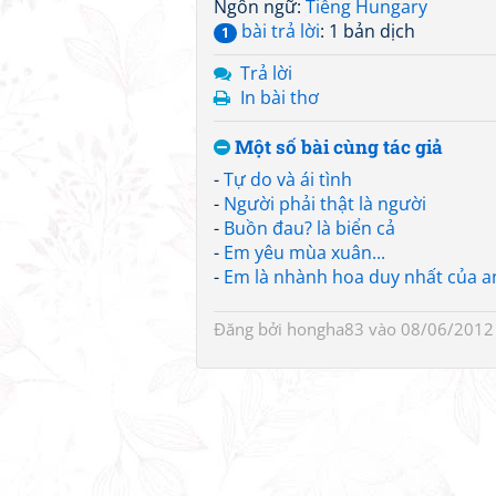
Ngôn ngữ:
Tiếng Hungary
bài trả lời
: 1 bản dịch
1
Trả lời
In bài thơ
Một số bài cùng tác giả
-
Tự do và ái tình
-
Người phải thật là người
-
Buồn đau? là biển cả
-
Em yêu mùa xuân...
-
Em là nhành hoa duy nhất của an
Đăng bởi
hongha83
vào 08/06/2012