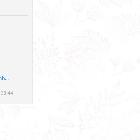
h...
 08:44