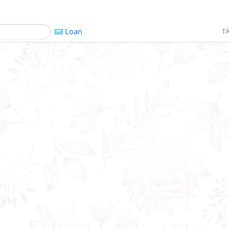
Loạn
TÁ