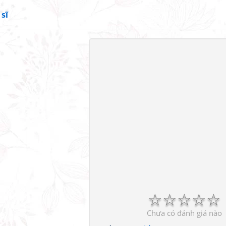
sĩ
☆
☆
☆
☆
☆
Chưa có đánh giá nào