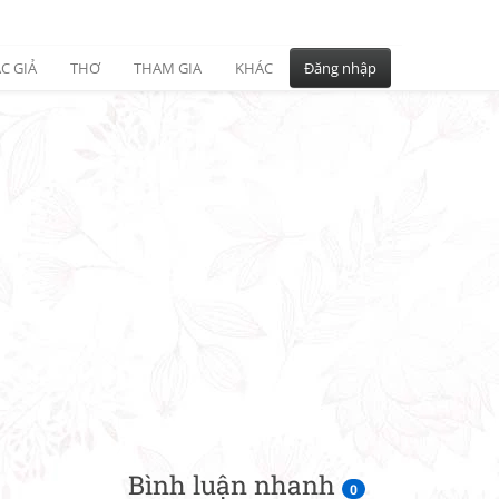
C GIẢ
THƠ
THAM GIA
KHÁC
Đăng nhập
Bình luận nhanh
0