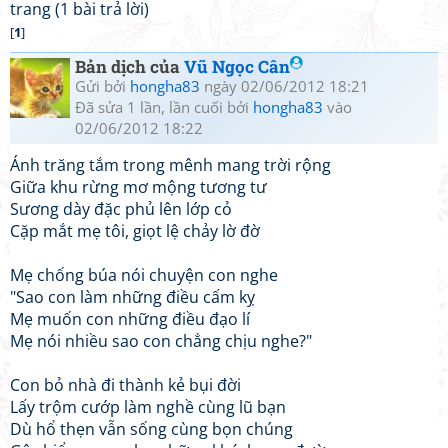
trang (1 bài trả lời)
[
1
]
Bản dịch của
Vũ Ngọc Cân
Gửi bởi
hongha83
ngày 02/06/2012 18:21
Đã sửa 1 lần, lần cuối bởi
hongha83
vào
02/06/2012 18:22
Ánh trăng tắm trong mênh mang trời rộng
Giữa khu rừng mơ mộng tương tư
Sương dày đặc phủ lên lớp cỏ
Cặp mắt mẹ tôi, giọt lệ chảy lờ đờ
Mẹ chống búa nói chuyện con nghe
"Sao con làm những điều cấm kỵ
Mẹ muốn con những điều đạo lí
Mẹ nói nhiều sao con chẳng chịu nghe?"
Con bỏ nhà đi thành kẻ bụi đời
Lấy trộm cướp làm nghề cùng lũ bạn
Dù hổ thẹn vẫn sống cùng bọn chúng