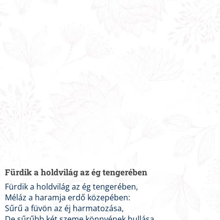
Fürdik a holdvilág az ég tengerében
Fürdik a holdvilág az ég tengerében,
Méláz a haramja erdő közepében:
Sűrű a füvön az éj harmatozása,
De sűrűbb két szeme könnyének hullása.