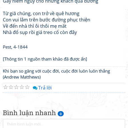
Gây hiểm nguy cho những khách qua đường
Từ giã chúng, con trở về quê hương
Con vui lắm trên bước đường phục thiện
Về đến nhà thì ôi thôi mẹ mất
Nhà đổ sụp rồi giá treo cổ còn đây
Pest, 4-1844
[Thông tin 1 nguồn tham khảo đã được ẩn]
Khi bạn so găng với cuộc đời, cuộc đời luôn luôn thắng
(Andrew Matthews)
☆
☆
☆
☆
☆
Trả lời
Bình luận nhanh
0