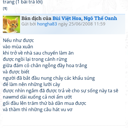
trang (1 bài trả lời)
[
1
]
Bản dịch của
Bùi Việt Hoa
,
Ngô Thế Oanh
Gửi bởi
hongha83
ngày 25/06/2008 11:59
Nếu như được
vào mùa xuân
khi trở về nhà sau chuyến làm ăn
được ngồi lại trong cánh rừng
giữa đám cỏ chân ngỗng đầy hoa trắng
và được biết
người đã bắt đầu nung chảy các khẩu súng
để làm nên những lưỡi cày
được nhìn ngắm đã được trả về cho sự sống này ta sẽ
nawmd dài xuống cả nơi ẩm ướt
gối đầu lên trăm thứ bà dằn mua được
và thầm thì những câu hát vu vơ