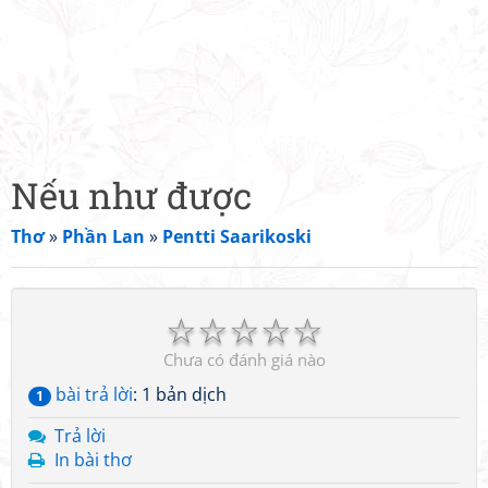
Nếu như được
Thơ
»
Phần Lan
»
Pentti Saarikoski
☆
☆
☆
☆
☆
Chưa có đánh giá nào
bài trả lời
: 1 bản dịch
1
Trả lời
In bài thơ