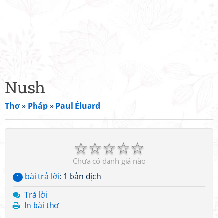
Nush
Thơ
»
Pháp
»
Paul Éluard
☆
☆
☆
☆
☆
Chưa có đánh giá nào
bài trả lời
: 1 bản dịch
1
Trả lời
In bài thơ