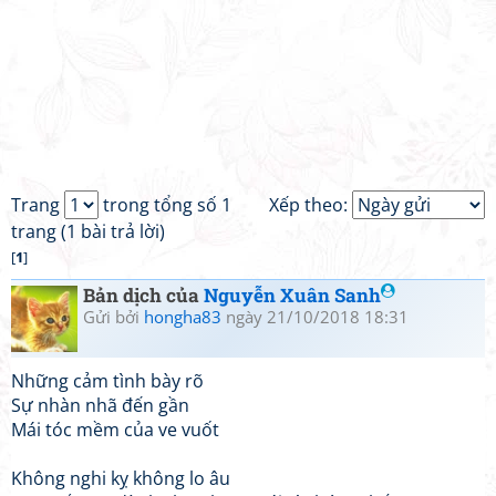
Trang
trong tổng số 1
Xếp theo:
trang (1 bài trả lời)
[
1
]
Bản dịch của
Nguyễn Xuân Sanh
Gửi bởi
hongha83
ngày 21/10/2018 18:31
Những cảm tình bày rõ
Sự nhàn nhã đến gần
Mái tóc mềm của ve vuốt
Không nghi kỵ không lo âu