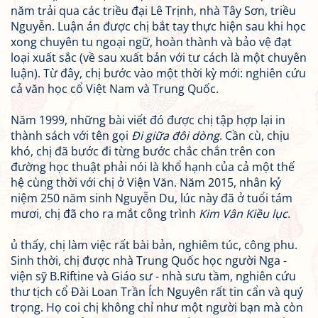
năm trải qua các triều đại Lê Trịnh, nhà Tây Sơn, triều
Nguyễn. Luận án được chị bắt tay thực hiện sau khi học
xong chuyên tu ngoại ngữ, hoàn thành và bảo vệ đạt
loại xuất sắc (về sau xuất bản với tư cách là một chuyên
luận). Từ đây, chị bước vào một thời kỳ mới: nghiên cứu
cả văn học cổ Việt Nam và Trung Quốc.
Năm 1999, những bài viết đó được chị tập hợp lại in
thành sách với tên gọi
Đi giữa đôi dòng
. Cần cù, chịu
khó, chị đã bước đi từng bước chắc chắn trên con
đường học thuật phải nói là khổ hạnh của cả một thế
hệ cùng thời với chị ở Viện Văn. Năm 2015, nhân kỷ
niệm 250 năm sinh Nguyễn Du, lúc này đã ở tuổi tám
mươi, chị đã cho ra mắt công trình
Kim Vân Kiều lục
.
ủ thấy, chị làm việc rất bài bản, nghiêm túc, công phu.
Sinh thời, chị được nhà Trung Quốc học người Nga -
viện sỹ B.Riftine và Giáo sư - nhà sưu tầm, nghiên cứu
thư tịch cổ Đài Loan Trần Ích Nguyên rất tin cẩn và quý
trọng. Họ coi chị không chỉ như một người bạn mà còn