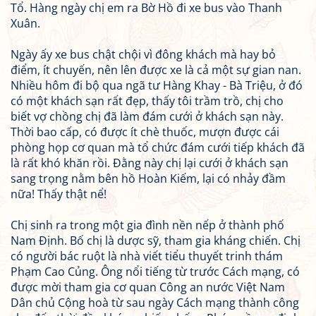
Tổ. Hàng ngày chị em ra Bờ Hồ đi xe bus vào Thanh
Xuân.
Ngày ấy xe bus chật chội vì đông khách mà hay bỏ
điểm, ít chuyến, nên lên được xe là cả một sự gian nan.
Nhiều hôm đi bộ qua ngã tư Hàng Khay - Bà Triệu, ở đó
có một khách sạn rất đẹp, thấy tôi trầm trồ, chị cho
biết vợ chồng chị đã làm đám cưới ở khách sạn này.
Thời bao cấp, có được ít chè thuốc, mượn được cái
phòng họp cơ quan mà tổ chức đám cưới tiếp khách đã
là rất khó khăn rồi. Đằng này chị lại cưới ở khách sạn
sang trọng nằm bên hồ Hoàn Kiếm, lại có nhảy đầm
nữa! Thấy thật nể!
Chị sinh ra trong một gia đình nền nếp ở thành phố
Nam Định. Bố chị là dược sỹ, tham gia kháng chiến. Chị
có người bác ruột là nhà viết tiểu thuyết trinh thám
Phạm Cao Củng. Ông nổi tiếng từ trước Cách mạng, có
được mời tham gia cơ quan Công an nước Việt Nam
Dân chủ Cộng hoà từ sau ngày Cách mạng thành công