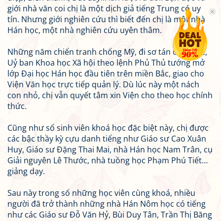
giới nhà văn coi chị là một dịch giả tiếng Trung có uy
tín. Nhưng giới nghiên cứu thì biết đến chị là một nhà
Hán học, một nhà nghiên cứu uyên thâm.
Những năm chiến tranh chống Mỹ, đi sơ tán ở Hà Bắc,
Uỷ ban Khoa học Xã hội theo lệnh Phủ Thủ tướng mở
lớp Đại học Hán học đầu tiên trên miền Bắc, giao cho
Viện Văn học trực tiếp quản lý. Dù lúc này một nách
con nhỏ, chị vẫn quyết tâm xin Viện cho theo học chính
thức.
Cũng như số sinh viên khoá học đặc biệt này, chị được
các bậc thầy kỳ cựu danh tiếng như Giáo sư Cao Xuân
Huy, Giáo sư Đặng Thai Mai, nhà Hán học Nam Trân, cụ
Giải nguyên Lê Thước, nhà tuồng học Phạm Phú Tiết…
giảng dạy.
Sau này trong số những học viên cùng khoá, nhiều
người đã trở thành những nhà Hán Nôm học có tiếng
như các Giáo sư Đỗ Văn Hỷ, Bùi Duy Tân, Trần Thị Băng