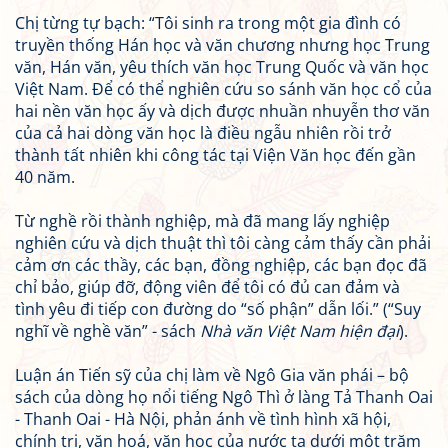
Chị từng tự bạch: “Tôi sinh ra trong một gia đình có
truyền thống Hán học và văn chương nhưng học Trung
văn, Hán văn, yêu thích văn học Trung Quốc và văn học
Việt Nam. Để có thể nghiên cứu so sánh văn học cổ của
hai nền văn học ấy và dịch được nhuần nhuyễn thơ văn
của cả hai dòng văn học là điều ngẫu nhiên rồi trở
thành tất nhiên khi công tác tại Viện Văn học đến gần
40 năm.
Từ nghề rồi thành nghiệp, mà đã mang lấy nghiệp
nghiên cứu và dịch thuật thì tôi càng cảm thấy cần phải
cảm ơn các thầy, các bạn, đồng nghiệp, các bạn đọc đã
chỉ bảo, giúp đỡ, động viên để tôi có đủ can đảm và
tình yêu đi tiếp con đường do “số phận” dẫn lối.” (“Suy
nghĩ về nghề văn” - sách
Nhà văn Việt Nam hiện đại
).
Luận án Tiến sỹ của chị làm về Ngô Gia văn phái – bộ
sách của dòng họ nổi tiếng Ngô Thì ở làng Tả Thanh Oai
- Thanh Oai - Hà Nội, phản ánh về tình hình xã hội,
chính trị, văn hoá, văn học của nước ta dưới một trăm