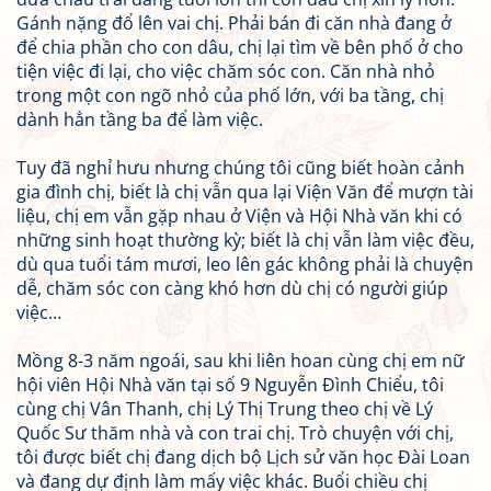
Gánh nặng đổ lên vai chị. Phải bán đi căn nhà đang ở
để chia phần cho con dâu, chị lại tìm về bên phố ở cho
tiện việc đi lại, cho việc chăm sóc con. Căn nhà nhỏ
trong một con ngõ nhỏ của phố lớn, với ba tầng, chị
dành hẳn tầng ba để làm việc.
Tuy đã nghỉ hưu nhưng chúng tôi cũng biết hoàn cảnh
gia đình chị, biết là chị vẫn qua lại Viện Văn để mượn tài
liệu, chị em vẫn gặp nhau ở Viện và Hội Nhà văn khi có
những sinh hoạt thường kỳ; biết là chị vẫn làm việc đều,
dù qua tuổi tám mươi, leo lên gác không phải là chuyện
dễ, chăm sóc con càng khó hơn dù chị có người giúp
việc…
Mồng 8-3 năm ngoái, sau khi liên hoan cùng chị em nữ
hội viên Hội Nhà văn tại số 9 Nguyễn Đình Chiểu, tôi
cùng chị Vân Thanh, chị Lý Thị Trung theo chị về Lý
Quốc Sư thăm nhà và con trai chị. Trò chuyện với chị,
tôi được biết chị đang dịch bộ Lịch sử văn học Đài Loan
và đang dự định làm mấy việc khác. Buổi chiều chị