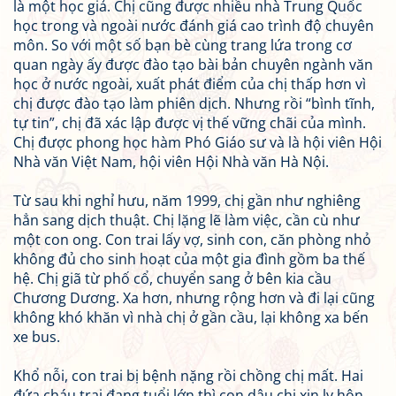
là một học giả. Chị cũng được nhiều nhà Trung Quốc
học trong và ngoài nước đánh giá cao trình độ chuyên
môn. So với một số bạn bè cùng trang lứa trong cơ
quan ngày ấy được đào tạo bài bản chuyên ngành văn
học ở nước ngoài, xuất phát điểm của chị thấp hơn vì
chị được đào tạo làm phiên dịch. Nhưng rồi “bình tĩnh,
tự tin”, chị đã xác lập được vị thế vững chãi của mình.
Chị được phong học hàm Phó Giáo sư và là hội viên Hội
Nhà văn Việt Nam, hội viên Hội Nhà văn Hà Nội.
Từ sau khi nghỉ hưu, năm 1999, chị gần như nghiêng
hẳn sang dịch thuật. Chị lặng lẽ làm việc, cần cù như
một con ong. Con trai lấy vợ, sinh con, căn phòng nhỏ
không đủ cho sinh hoạt của một gia đình gồm ba thế
hệ. Chị giã từ phố cổ, chuyển sang ở bên kia cầu
Chương Dương. Xa hơn, nhưng rộng hơn và đi lại cũng
không khó khăn vì nhà chị ở gần cầu, lại không xa bến
xe bus.
Khổ nỗi, con trai bị bệnh nặng rồi chồng chị mất. Hai
đứa cháu trai đang tuổi lớn thì con dâu chị xin ly hôn.