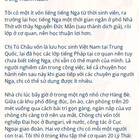
Tôi có một ít vốn liếng tiếng Nga từ thời sinh viên, ra
trường lại học tiếng Nga một thời gian ngắn ở phố Nhà
Thờ với thầy Nguyễn Đức Mẫn (sau thành dịch giả), rồi
lớp ở cơ quan, nên học thuận lợi hơn.
Chị Tú Châu vốn là lưu học sinh Việt Nam tại Trung
Quốc, lại đã học các lớp tiếng Pháp tại cơ quan nên tuy
chưa biết tiếng Nga, chị vẫn có thế mạnh của mình. Là
người nghiêm cẩn trong công việc, kể cả chuyện học
hành nên sau này khi giao tiếp với các chuyên gia người
Nga, chị có thể sử dụng được ít nhiều.
Nhà chị lúc bấy giờ ở trong một ngõ nhỏ chợ Hàng Bè.
Giữa cái khu phố đông đúc, ồn ào, căn phòng trên 20
mét vuông qua cách bài trí gọn gàng, ngăn nắp của vợ
chồng chị càng trở nên ưa mắt. Chồng chị vốn tốt
nghiệp Đại học ở Bungari, về nước, công tác ở Cục
Ngoại giao đoàn. Hai vợ chồng chị có mỗi một người
con trai. Tôi thì ở trong khu tập thể cơ quan 20 Lý Thái