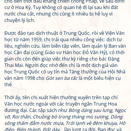
cho đến thời đầu kháng chiến chống Pháp, về sau định
cư ở Hoa Kỳ. Tuy không có quan hệ đi lại sau khi đất
nước chia cắt, nhưng chị cũng ít nhiều bị hệ luỵ vì
chuyện lý lịch.
Được đào tạo dịch thuật ở Trung Quốc, rồi về Viện Văn
học từ năm 1959, chị trải qua nhiều công việc: dịch tư
liệu, nghiên cứu, làm biên tập viên, làm quản lý Ban văn
học Cận đại (cùng Giáo sư Hán học Đỗ Văn Hỷ), có thời
gian chị còn đến giúp việc thư ký riêng cho bác Đặng
Thai Mai. Người đọc nhớ đến chị là một dịch giả văn
học Trung Quốc có uy tín mà Tặng thưởng của Hội Nhà
văn năm 1998 cho
Gót sen ba tấc
là một biểu hiện cụ
thể.
Thời ấy, tên chị xuất hiện thường xuyên trên tạp chí
Văn học nước ngoài với các truyện ngắn Trung Hoa
đương đại. Các tập sách như
Bóng dáng sau lưng
,
Ngọc
vỡ
,
Roi thần
,
Chuồng bò trong tháng mù sương
,
Dòng
sông thấm đẫm nước mưa
,
Trời lạnh về đêm khuya
,
Hồ
điệp
,
Biên thành
,
Đất dày
… lần lượt ra đời. Bạn đọc và