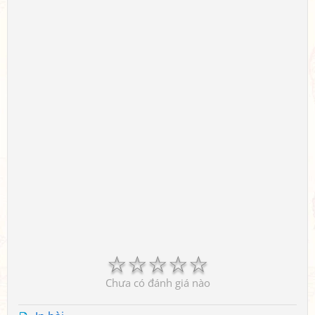
☆
☆
☆
☆
☆
Chưa có đánh giá nào