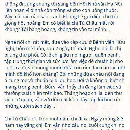
không đi cùng chúng tôi sang bên Hội Nhà văn Hà Nội
liên hoan vì ở nhà còn trông và cho con uống thuốc.
Vậy mà hai tuần sau… anh Phong Lê gọi điện cho tôi
giọng hốt hoảng: Em có biết là chị Tú Châu mất rồi
không? Tôi bàng hoàng, không tin vào tai mình…
Nghe nói chị rất mệt, đưa vào cấp cứu ở Bệnh viện Hữu
nghị, hôn mê luôn, sau 2 ngày thì mất. Nghe nói là chị
bị ung thư phổi. Có lẽ chị giấu mọi người, quên bệnh,
tập trung thời gian và sức lực làm việc để chuẩn bị cho
cuộc ra đi, với mong muốn đứa con ốm đau còn lại một
mình đỡ khổ hơn chăng? Bởi những đứa cháu nội đang
ở cùng mẹ và chuẩn bị đi du học. Bởi vì không ai biết chị
mang trọng bệnh. Bởi vì vẫn thấy chị đang làm việc và
thường xuất hiện trên báo. Thảng hoặc chị lại đến thư
viện cơ quan, vẫn với đôi mắt kính dày cộp lúi húi trên
những cuốn sách dày…
Chị Tú Châu ơi. Tròn một năm chị đi xa. Ngày mồng 8-3
năm nay vắng chị. Em vẫn nhớ câu nói cuối cùng chị nói