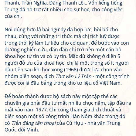
Thanh, Trần Nghĩa, Đặng Thanh Lê… Vốn liếng tiếng
Trung đã hỗ trợ rất nhiều cho sự học, cho công việc
của chị.
Nói đúng hơn là hai ngữ ấy đã hợp lực, bồi bổ cho
nhau, cùng với những tri thức mà chị tích luỹ được
trong thời kỳ làm tư liệu cho cơ quan, để bước vào con
đường nghiên cứu, dần dần chị trở nên một cán bộ
khoa học tự tin và có uy tín. Mặc dù không ở diện 5
người đỗ ưu của khoá học, chị là một trong số ít người
đầu tiên sau khi học xong (1968) được lựa chọn vào
nhóm biên soạn, dịch
Thơ văn Lý Trần
- một công trình
được coi là đầu bảng trong kho tư liệu cổ Việt Nam.
Để hoàn thành được bộ sách này một tập thể các
chuyên gia phải đầu tư mất nhiều chục năm, tập đầu ra
mắt vào năm 1977. Chị cũng tham gia dịch thuật và
biên soạn một số công trình Hán Nôm khác trong đó
có
Tiễn đăng tân thoại
của Cù Hựu - nhà văn Trung
Quốc đời Minh.