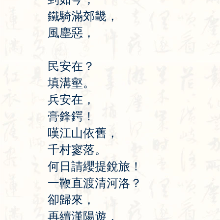
鐵
騎
滿
郊
畿
，
風
塵
惡
，
民
安
在
？
填
溝
壑
。
兵
安
在
，
膏
鋒
鍔
！
嘆
江
山
依
舊
，
千
村
寥
落
。
何
日
請
纓
提
銳
旅
！
一
鞭
直
渡
清
河
洛
？
卻
歸
來
，
再
續
漢
陽
遊
，