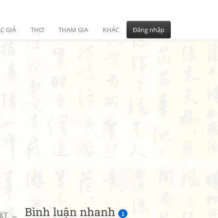
C GIẢ
THƠ
THAM GIA
KHÁC
Đăng nhập
Bình luận nhanh
紅－
1