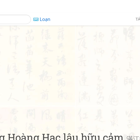
Loạn
TÁ
ng Hoàng Hạc lâu hữu cảm
滿江