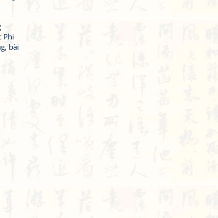
g
 Phi
g, bài