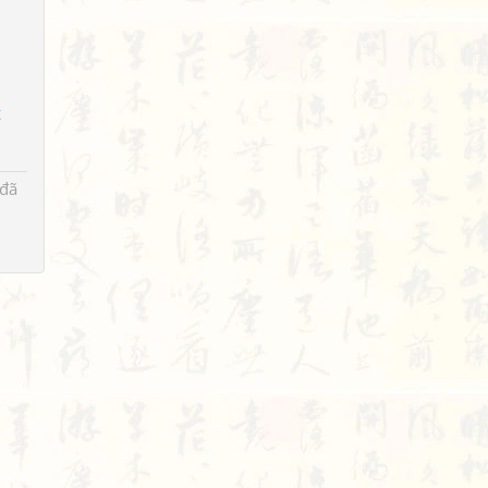
t
 đã