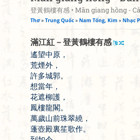
登黃鶴樓有感 • Mãn giang hồng - Cảm
Thơ
»
Trung Quốc
»
Nam Tống, Kim
»
Nhạc P
滿
江
紅
－
登
黃
鶴
樓
有
感
遙
望
中
原
，
荒
煙
外
，
許
多
城
郭
。
想
當
年
，
花
遮
柳
護
，
鳳
樓
龍
閣
。
萬
歲
山
前
珠
翠
繞
，
蓬
壺
殿
裏
笙
歌
作
。
到
如
今
，