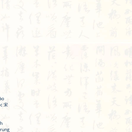
ào
ắc 宋
nh
trung