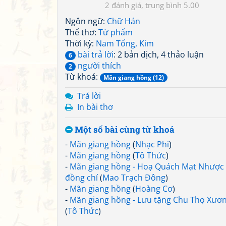
2
5.00
Ngôn ngữ:
Chữ Hán
Thể thơ:
Từ phẩm
Thời kỳ:
Nam Tống, Kim
bài trả lời
: 2 bản dịch, 4 thảo luận
6
người thích
2
Từ khoá:
Mãn giang hồng (12)
Trả lời
In bài thơ
Một số bài cùng từ khoá
-
Mãn giang hồng
(
Nhạc Phi
)
-
Mãn giang hồng
(
Tô Thức
)
-
Mãn giang hồng - Hoạ Quách Mạt Nhược
đồng chí
(
Mao Trạch Đông
)
-
Mãn giang hồng
(
Hoàng Cơ
)
-
Mãn giang hồng - Lưu tặng Chu Thọ Xươ
(
Tô Thức
)