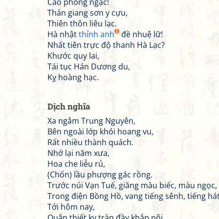
Cao phong ngạc!
Thán giang sơn y cựu,
Thiên thôn liêu lạc.
Hà nhật
thỉnh anh
đề nhuệ lữ!
Nhất tiên trực độ thanh Hà Lạc?
Khước quy lai,
Tái tục Hán Dương du,
Kỵ hoàng hạc.
Dịch nghĩa
Xa ngắm Trung Nguyên,
Bên ngoài lớp khói hoang vu,
Rất nhiều thành quách.
Nhớ lại năm xưa,
Hoa che liễu rủ,
(Chốn) lầu phượng gác rồng.
Trước núi Vạn Tuế, giăng màu biếc, màu ngọc,
Trong điện Bồng Hồ, vang tiếng sênh, tiếng hát
Tới hôm nay,
Quân thiết kỵ tràn đầy khắp nội,