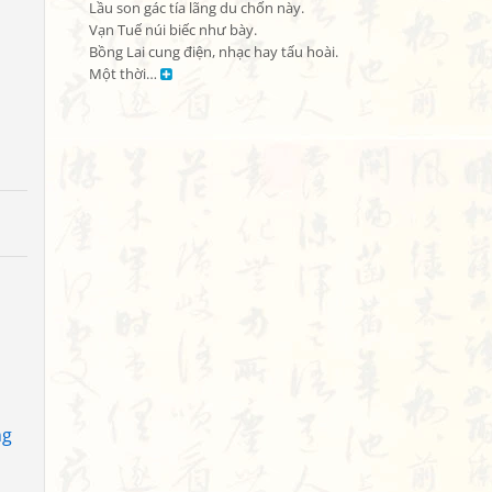
Lầu son gác tía lãng du chốn này.

Vạn Tuế núi biếc như bày.

Bồng Lai cung điện, nhạc hay tấu hoài.

Một thời… 
ng