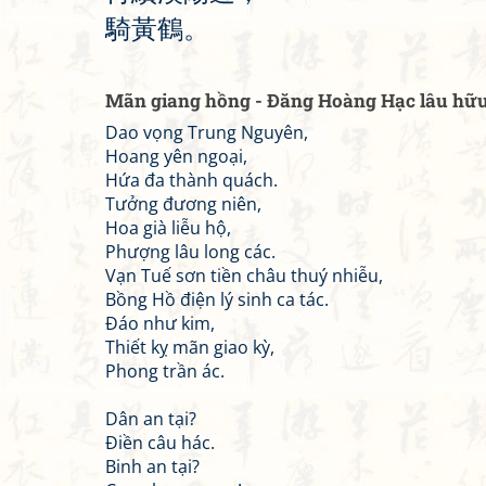
騎
黃
鶴
。
Mãn giang hồng - Đăng Hoàng Hạc lâu hữ
Dao vọng Trung Nguyên,
Hoang yên ngoại,
Hứa đa thành quách.
Tưởng đương niên,
Hoa già liễu hộ,
Phượng lâu long các.
Vạn Tuế sơn tiền châu thuý nhiễu,
Bồng Hồ điện lý sinh ca tác.
Đáo như kim,
Thiết kỵ mãn giao kỳ,
Phong trần ác.
Dân an tại?
Điền câu hác.
Binh an tại?