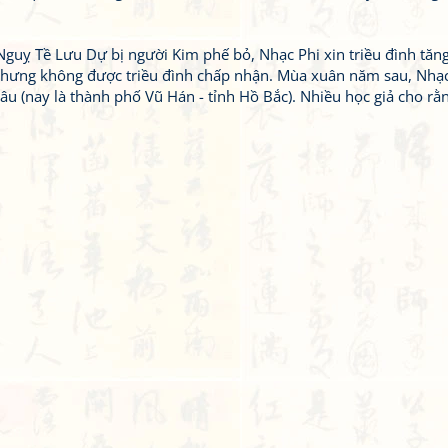
guỵ Tề Lưu Dự bị người Kim phế bỏ, Nhạc Phi xin triều đình tăn
hưng không được triều đình chấp nhận. Mùa xuân năm sau, Nhạc
(nay là thành phố Vũ Hán - tỉnh Hồ Bắc). Nhiều học giả cho rằn