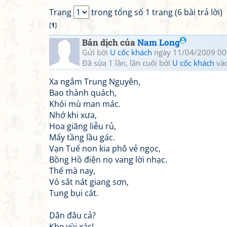
Trang
trong tổng số 1 trang (6 bài trả lời)
[
1
]
Bản dịch của
Nam Long
Gửi bởi
U cốc khách
ngày 11/04/2009 00
Đã sửa 1 lần, lần cuối bởi
U cốc khách
vào
Xa ngắm Trung Nguyên,
Bao thành quách,
Khói mù man mác.
Nhớ khi xưa,
Hoa giăng liễu rủ,
Mấy tầng lầu gác.
Vạn Tuế non kia phô vẻ ngọc,
Bồng Hồ điện nọ vang lời nhạc.
Thế mà nay,
Vó sắt nát giang sơn,
Tung bụi cát.
Dân đâu cả?
Khe vùi xác!