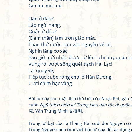
Gió bụi mịt mù.
Dân ở đâu?
Lấp ngòi hang.
Quân ở đâu?
(Đem thân) làm trơn giáo mác.
Than thở nước non vẫn nguyên vẻ cũ,
Nghìn làng xơ xác.
Bao giờ mới nhận được cờ lệnh chỉ huy quân t
Vung roi vượt sông quét sạch Hà, Lạc!
Lại quay về,
Tiếp tục cuộc rong chơi ở Hán Dương,
Cưỡi chim hạc vàng.
Bài từ này còn mặc tích thủ bút của Nhạc Phi, gần
cuốn
Ngũ thiên niên lai Trung Hoa dân tộc ái quốc
克, Văn Trưng Minh 文徵明...
Trong lời bạt của Tạ Thăng Tôn cuối đời Nguyên có
Trung Nguyên nên mới viết bài từ này để tác động đế