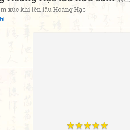
 xúc khi lên lầu Hoàng Hạc
hi
☆
☆
☆
☆
☆