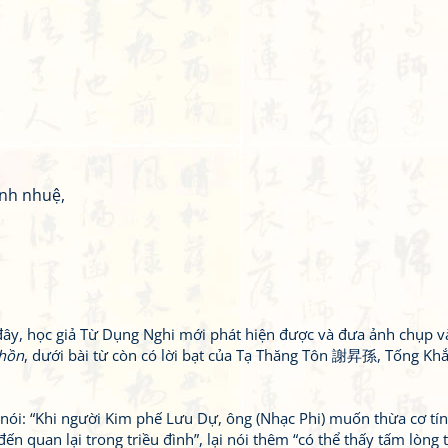
inh nhuệ,
 đây, học giả Từ Dụng Nghi mới phát hiện được và đưa ảnh chụp v
 hồn
, dưới bài từ còn có lời bạt của Tạ Thăng Tôn 謝昇孫, Tống Kh
 nói: “Khi người Kim phế Lưu Dự, ông (Nhạc Phi) muốn thừa cơ tí
n quan lại trong triều đình”, lại nói thêm “có thể thấy tấm lòng 