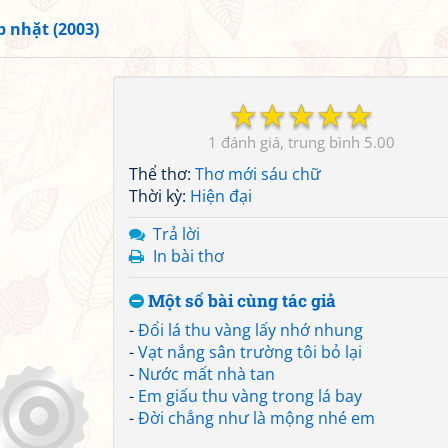
 nhặt (2003)
☆
☆
☆
☆
☆
1
5.00
Thể thơ:
Thơ mới sáu chữ
Thời kỳ:
Hiện đại
Trả lời
In bài thơ
Một số bài cùng tác giả
-
Đổi lá thu vàng lấy nhớ nhung
-
Vạt nắng sân trường tôi bỏ lại
-
Nước mất nhà tan
-
Em giấu thu vàng trong lá bay
-
Đời chẳng như là mộng nhé em