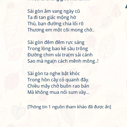
Sài gòn âm vang ngày cũ
Ta đi tan giấc mộng hờ
Thù, bạn đường chia lối rõ
Thương em một cõi mong chờ..
Sài gòn đêm đêm rực sáng
Trong lòng bao kẻ sầu trông
Đường chim vài tra(m sải cánh
Sao mà nga(n cách mênh mông..!
Sài gòn ta nghe bật khóc
Trong hồn cây cỏ quanh đây.
Chiều mây chở buồn rao bán
Mà không mua nổi sum vầy...
[Thông tin 1 nguồn tham khảo đã được ẩn]