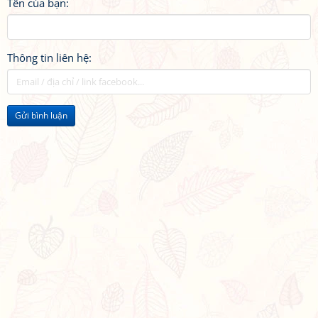
Tên của bạn:
Thông tin liên hệ:
Gửi bình luận