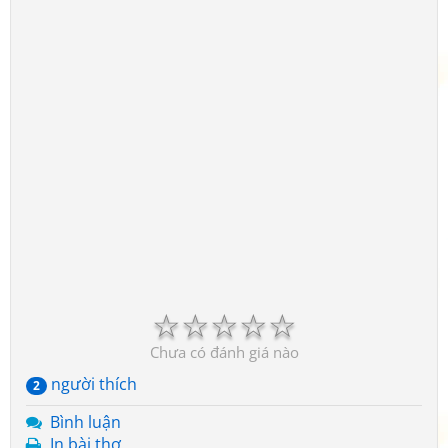
☆
☆
☆
☆
☆
Chưa có đánh giá nào
người thích
2
Bình luận
In bài thơ