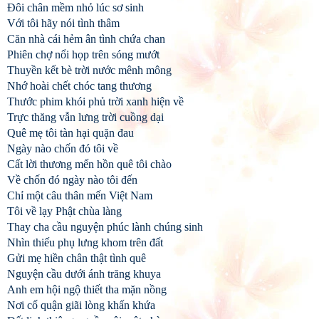
Ðôi chân mềm nhỏ lúc sơ sinh
Với tôi hãy nói tình thâm
Căn nhà cái hẻm ân tình chứa chan
Phiên chợ nổi họp trên sóng mướt
Thuyền kết bè trời nước mênh mông
Nhớ hoài chết chóc tang thương
Thước phim khói phủ trời xanh hiện về
Trực thăng vẫn lưng trời cuồng dại
Quê mẹ tôi tàn hại quặn đau
Ngày nào chốn đó tôi về
Cất lời thương mến hồn quê tôi chào
Về chốn đó ngày nào tôi đến
Chỉ một câu thân mến Việt Nam
Tôi về lạy Phật chùa làng
Thay cha cầu nguyện phúc lành chúng sinh
Nhìn thiếu phụ lưng khom trên đất
Gửi mẹ hiền chân thật tình quê
Nguyện cầu dưới ánh trăng khuya
Anh em hội ngộ thiết tha mặn nồng
Nơi cố quận giãi lòng khấn khứa