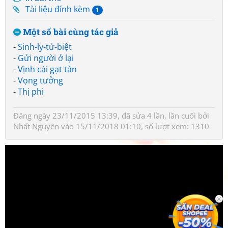
Tài liệu đính kèm
1
Một số bài cùng tác giả
-
Sinh-ly-tử-biệt
-
Gửi người ở lại
-
Vịnh cái gạt tàn
-
Vọng tưởng
-
Thị phi
Đăng ngày 23/11/2015 13:39, đã sửa 4 lần, lần cuối bởi
Nhất Nguyên
vào 15/11/2018 01:10, số lượt xem: 1310