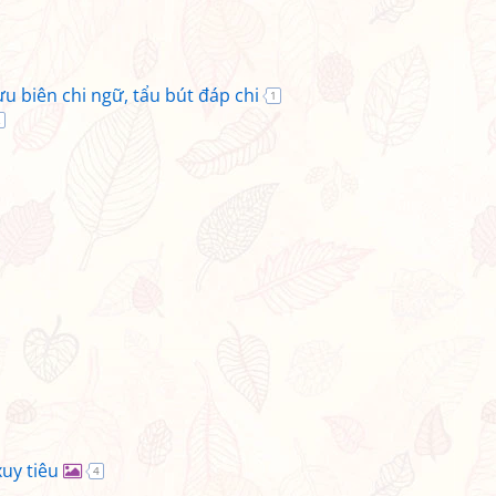
ưu biên chi ngữ, tẩu bút đáp chi
1
2
uy tiêu
4