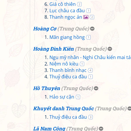
Giá cô thiên
2
Lục châu ca đầu
1
Thanh ngọc án
2
Hoàng Cơ
(
Trung Quốc
)
Mãn giang hồng
1
Hoàng Đình Kiên
(
Trung Quốc
)
Ngu mỹ nhân - Nghi Châu kiến mai tá
Niệm nô kiều
1
Thanh bình nhạc
4
Thuỷ điệu ca đầu
1
Hồ Thuyên
(
Trung Quốc
)
Hảo sự cận
1
Khuyết danh Trung Quốc
(
Trung Quốc
)
Thuỷ điệu ca đầu
3
Lã Nam Công
(
Trung Quốc
)