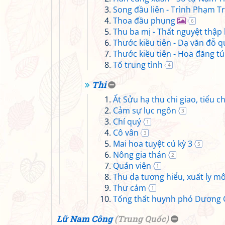
Song đầu liên - Trình Phạm Tr
Thoa đầu phụng
6
Thu ba mị - Thất nguyệt thậ
Thước kiều tiên - Dạ văn đỗ 
Thước kiều tiên - Hoa đăng t
Tố trung tình
4
Thi
Ất Sửu hạ thu chi giao, tiểu c
Cảm sự lục ngôn
3
Chí quý
1
Cô vân
3
Mai hoa tuyệt cú kỳ 3
5
Nông gia thán
2
Quán viên
1
Thu dạ tương hiểu, xuất ly 
Thư cảm
1
Tống thất huynh phó Dương 
Lữ Nam Công
(
Trung Quốc
)