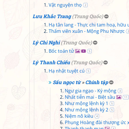
Vật nguyện thọ
2
Lưu Khắc Trang
(
Trung Quốc
)
Hạ tân lang - Thực chi tam hoạ, hữu 
Thấm viên xuân - Mộng Phu Nhược
Lý Chi Nghi
(
Trung Quốc
)
Bốc toán tử
5
Lý Thanh Chiếu
(
Trung Quốc
)
Hạ nhật tuyệt cú
5
Sấu ngọc từ
»
Chính tập
Ngư gia ngạo - Ký mộng
3
Nhất tiễn mai - Biệt sầu
11
Như mộng lệnh kỳ 1
5
Như mộng lệnh kỳ 2
5
Niệm nô kiều
4
Phụng Hoàng đài thượng ức x
Thanh thanh mạn
4