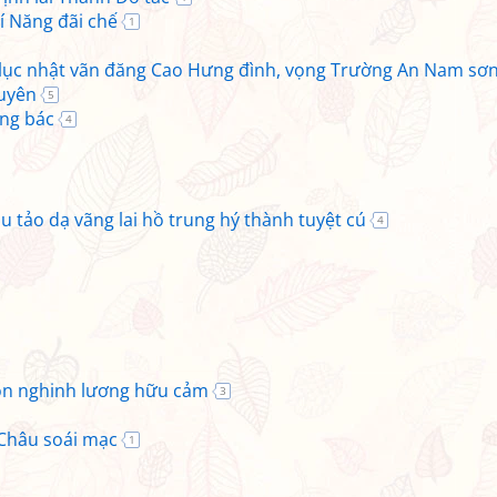
í Năng đãi chế
1
p lục nhật vãn đăng Cao Hưng đình, vọng Trường An Nam sơ
quyên
5
úng bác
4
hu tảo dạ vãng lai hồ trung hý thành tuyệt cú
4
môn nghinh lương hữu cảm
3
Châu soái mạc
1