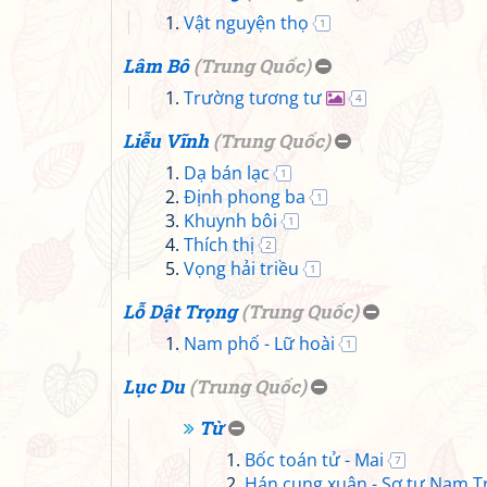
Vật nguyện thọ
1
Lâm Bô
(
Trung Quốc
)
Trường tương tư
4
Liễu Vĩnh
(
Trung Quốc
)
Dạ bán lạc
1
Định phong ba
1
Khuynh bôi
1
Thích thị
2
Vọng hải triều
1
Lỗ Dật Trọng
(
Trung Quốc
)
Nam phố - Lữ hoài
1
Lục Du
(
Trung Quốc
)
Từ
Bốc toán tử - Mai
7
Hán cung xuân - Sơ tự Nam Tr