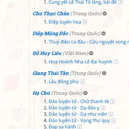
Cung yết Lê Thái Tổ lăng, bái đề
3
Chu Thục Chân
(
Trung Quốc
)
Điệp luyến hoa
4
Diệp Mộng Đắc
(
Trung Quốc
)
Thuỷ điệu ca đầu - Cửu nguyệt vọng n
Đỗ Huy Liêu
(
Việt Nam
)
Hoạ Hoành Nha Lê đại huynh
1
Giang Thái Tần
(
Trung Quốc
)
Lâu đông phú
3
Hạ Chú
(
Trung Quốc
)
Đảo luyện tử - Chử thanh tề
3
Đảo luyện tử - Dạ đảo y
3
Đảo luyện tử - Dạ như niên
2
Đảo luyện tử - Vọng thư quy
3
Đạp sa hành
2