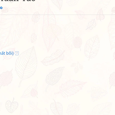
ảo
ất bôi)
7