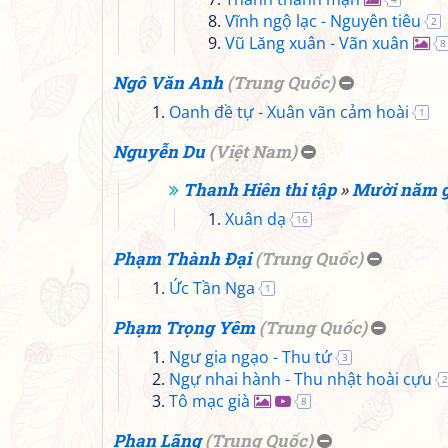
Vĩnh ngộ lạc - Nguyên tiêu
2
Vũ Lăng xuân - Vãn xuân
8
Ngô Văn Anh
(
Trung Quốc
)
Oanh đề tự - Xuân vãn cảm hoài
1
Nguyễn Du
(
Việt Nam
)
Thanh Hiên thi tập
»
Mười năm gi
Xuân dạ
16
Phạm Thành Đại
(
Trung Quốc
)
Ức Tần Nga
1
Phạm Trọng Yêm
(
Trung Quốc
)
Ngư gia ngạo - Thu tứ
3
Ngự nhai hành - Thu nhật hoài cựu
2
Tô mạc già
8
Phan Lãng
(
Trung Quốc
)