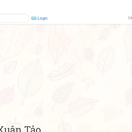
Loạn
TÁ
Xuân Tảo