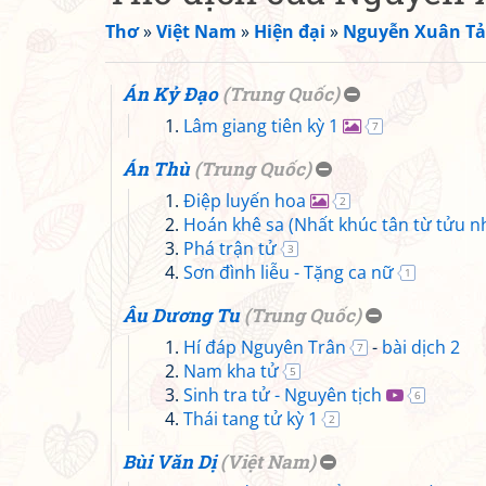
Thơ
»
Việt Nam
»
Hiện đại
»
Nguyễn Xuân T
Án Kỷ Đạo
(
Trung Quốc
)
Lâm giang tiên kỳ 1
7
Án Thù
(
Trung Quốc
)
Điệp luyến hoa
2
Hoán khê sa (Nhất khúc tân từ tửu nh
Phá trận tử
3
Sơn đình liễu - Tặng ca nữ
1
Âu Dương Tu
(
Trung Quốc
)
Hí đáp Nguyên Trân
-
bài dịch 2
7
Nam kha tử
5
Sinh tra tử - Nguyên tịch
6
Thái tang tử kỳ 1
2
Bùi Văn Dị
(
Việt Nam
)