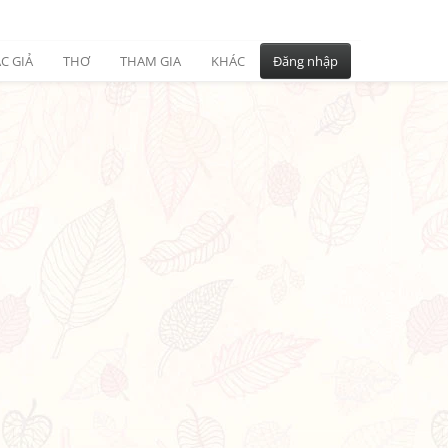
C GIẢ
THƠ
THAM GIA
KHÁC
Đăng nhập