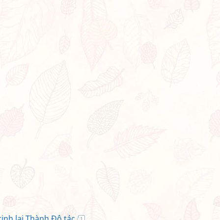
ịnh lai Thành Đô tác
1