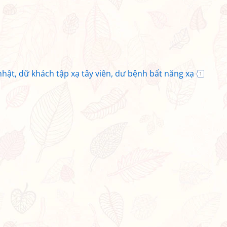
hật, dữ khách tập xạ tây viên, dư bệnh bất năng xạ
1