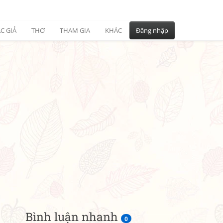
C GIẢ
THƠ
THAM GIA
KHÁC
Đăng nhập
Bình luận nhanh
0