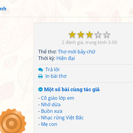
anh
☆
☆
☆
☆
☆
2
3.00
Thể thơ:
Thơ mới bảy chữ
Thời kỳ:
Hiện đại
Trả lời
In bài thơ
Một số bài cùng tác giả
-
Cô giáo lớp em
-
Nhớ dừa
-
Buồn xưa
-
Nhạc rừng Việt Bắc
-
Mẹ con