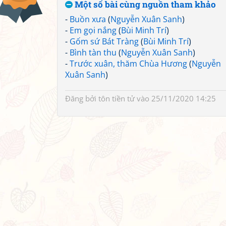
Một số bài cùng nguồn tham khảo
-
Buồn xưa
(
Nguyễn Xuân Sanh
)
-
Em gọi nắng
(
Bùi Minh Trí
)
-
Gốm sứ Bát Tràng
(
Bùi Minh Trí
)
-
Bình tàn thu
(
Nguyễn Xuân Sanh
)
-
Trước xuân, thăm Chùa Hương
(
Nguyễn
Xuân Sanh
)
Đăng bởi
tôn tiền tử
vào 25/11/2020 14:25