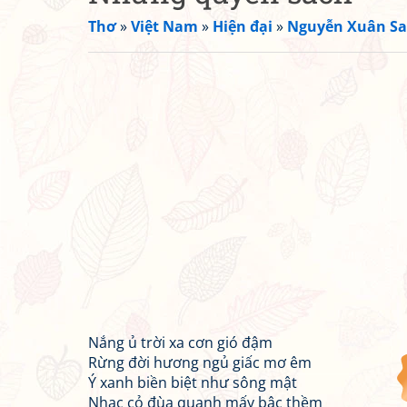
Thơ
»
Việt Nam
»
Hiện đại
»
Nguyễn Xuân S
Nắng ủ trời xa cơn gió đậm
Rừng đời hương ngủ giấc mơ êm
Ý xanh biền biệt như sông mật
Nhạc cỏ đùa quanh mấy bậc thềm