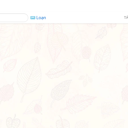
Loạn
TÁ