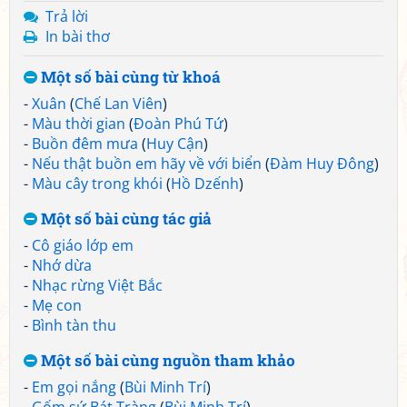
Trả lời
In bài thơ
Một số bài cùng từ khoá
-
Xuân
(
Chế Lan Viên
)
-
Màu thời gian
(
Đoàn Phú Tứ
)
-
Buồn đêm mưa
(
Huy Cận
)
-
Nếu thật buồn em hãy về với biển
(
Đàm Huy Đông
)
-
Màu cây trong khói
(
Hồ Dzếnh
)
Một số bài cùng tác giả
-
Cô giáo lớp em
-
Nhớ dừa
-
Nhạc rừng Việt Bắc
-
Mẹ con
-
Bình tàn thu
Một số bài cùng nguồn tham khảo
-
Em gọi nắng
(
Bùi Minh Trí
)