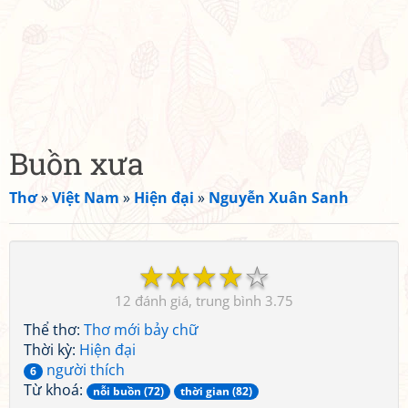
Buồn xưa
Thơ
»
Việt Nam
»
Hiện đại
»
Nguyễn Xuân Sanh
☆
☆
☆
☆
☆
12
3.75
Thể thơ:
Thơ mới bảy chữ
Thời kỳ:
Hiện đại
người thích
6
Từ khoá:
nỗi buồn (72)
thời gian (82)