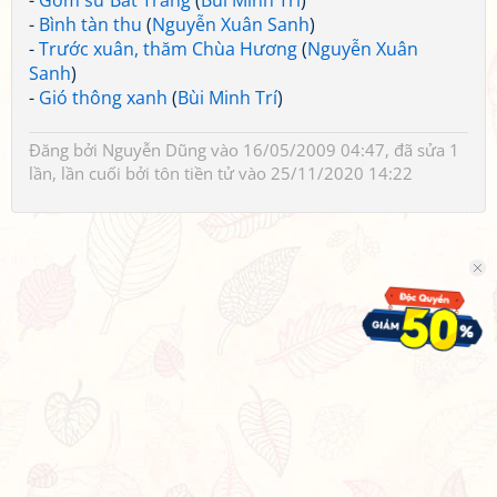
-
Gốm sứ Bát Tràng
(
Bùi Minh Trí
)
-
Bình tàn thu
(
Nguyễn Xuân Sanh
)
-
Trước xuân, thăm Chùa Hương
(
Nguyễn Xuân
Sanh
)
-
Gió thông xanh
(
Bùi Minh Trí
)
Đăng bởi
Nguyễn Dũng
vào 16/05/2009 04:47, đã sửa 1
lần, lần cuối bởi
tôn tiền tử
vào 25/11/2020 14:22