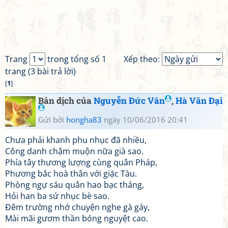
Trang
trong tổng số 1
Xếp theo:
trang (3 bài trả lời)
[
1
]
Bản dịch của
Nguyễn Đức Vân
,
Hà Văn Đại
Gửi bởi
hongha83
ngày 10/06/2016 20:41
Chưa phải khanh phu nhục đã nhiều,
Công danh chậm muộn nữa già sao.
Phía tây thương lượng cùng quân Pháp,
Phương bắc hoà thân với giặc Tàu.
Phòng ngự sáu quân hao bạc tháng,
Hỏi han ba sứ nhục bè sao.
Đêm trường nhớ chuyện nghe gà gáy,
Mài mãi gươm thần bóng nguyệt cao.