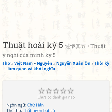
Thuật hoài kỳ 5
述懷其五 • Thuật
ý nghĩ của mình kỳ 5
Thơ
»
Việt Nam
»
Nguyễn
»
Nguyễn Xuân Ôn
»
Thời kỳ
làm quan và khởi nghĩa
☆
☆
☆
☆
☆
Chưa có đánh giá nào
Ngôn ngữ:
Chữ Hán
Thể thơ:
Thất ngôn bát cú