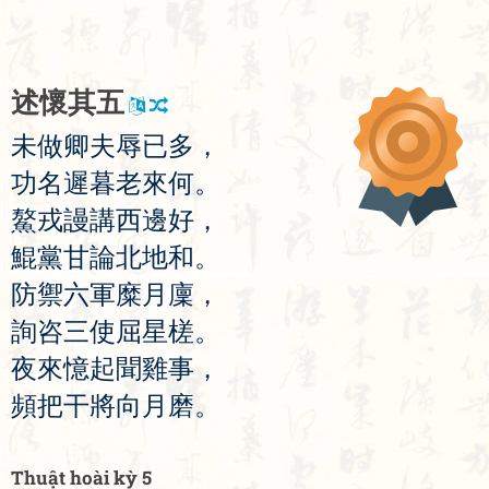
述
懷
其
五
未
做
卿
夫
辱
已
多
，
功
名
遲
暮
老
來
何
。
鰲
戎
謾
講
西
邊
好
，
鯤
黨
甘
論
北
地
和
。
防
禦
六
軍
糜
月
廩
，
詢
咨
三
使
屈
星
槎
。
夜
來
憶
起
聞
雞
事
，
頻
把
干
將
向
月
磨
。
Thuật hoài kỳ 5