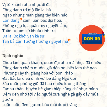
Vị tố khanh phu nhục dĩ đa,
Công danh trì mộ lão lai hà.
Ngao nhung mạn giảng tây biên hảo,
Côn đảng
cam luân bắc địa hoà.
Phòng ngự lục quân my nguyệt lẫm,
Tuân tư tam sứ khuất tinh tra.
Dạ lai ức khởi văn kê sự,
Tần bả Can Tương hướng nguyệt ma
.
Dịch nghĩa
Chưa làm quan khanh, quan đại phu mà nhục đã nhiều
Công danh chậm muộn, già đến nơi biết làm thế nào
Phương Tây thì giảng hoà với bọn Pháp
Đất Bắc lại điều đình với bè đảng Ngô Côn
Sáu quân phòng giữ đã hao nhiều lương tháng
Các sứ thần thuyền bè giao thiệp cũng chỉ nhục mình
Đêm đến nhớ tới việc người xưa nghe gà gáy dậy múa
gươm
Luôn luôn đem gươm báu mài dưới trăng